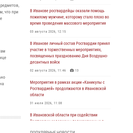
предметов,
В Иванове росгвардейцы оказали помощь
, что при
пожилому мужчине, которому стало плохо во
е
время проведения массового мероприятия
03 августа 2026, 12:15
В Иванове личный состав Росгвардии принял
участие в торжественных мероприятиях,
там
посвященных празднованию Дня Воздушно-
ице
десантных войск
02 августа 2026, 11:46
13
ьно
Мероприятия в рамках акции «Каникулы с
на
Росгвардией» продолжаются в Ивановской
области
31 июля 2026, 11:08
В Ивановской области при содействии
Росгвардии задержаны подозреваемые в
серии автомобильных краж
ПОПУЛЯРНЫЕ НОВОСТИ