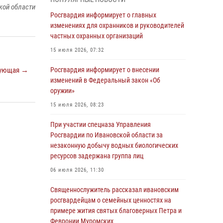
30 июля 2026, 12:41
2
кой области
Росгвардия информирует о главных
Росгвардейцы Иванова приняли участие в
изменениях для охранников и руководителей
богослужении в честь празднования Дня
частных охранных организаций
Крещения Руси
15 июля 2026, 07:32
28 июля 2026, 08:57
4
ующая →
Росгвардия информирует о внесении
День открытых дверей провели сотрудники
изменений в Федеральный закон «Об
СОБР "Сумрак" Росгвардии для ивановской
оружии»
молодежи
15 июля 2026, 08:23
27 июля 2026, 14:10
2
При участии спецназа Управления
Представители ивановского ОМОН "Спарта"
Росгвардии по Ивановской области за
провели обучающее занятие с
незаконную добычу водных биологических
вопитанниками детского лагеря
ресурсов задержана группа лиц
27 июля 2026, 12:56
2
06 июля 2026, 11:30
Координационный совет по взаимодействию
Священнослужитель рассказал ивановским
с частными охранными организациями
росгвардейцам о семейных ценностях на
состоялся в Управлении Росгвардии по
примере жития святых благоверных Петра и
Ивановской области
Февронии Муромских