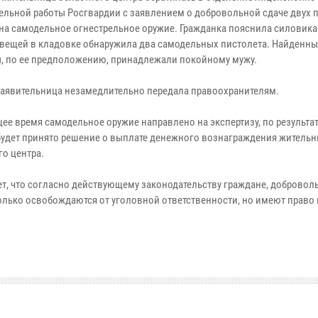
ельной работы Росгвардии с заявлением о добровольной сдаче двух 
на самодельное огнестрельное оружие. Гражданка пояснила силовикам
 вещей в кладовке обнаружила два самодельных пистолета. Найденны
, по ее предположению, принадлежали покойному мужу.
заявительница незамедлительно передала правоохранителям.
щее время самодельное оружие направлено на экспертизу, по результа
будет принято решение о выплате денежного вознаграждения жительн
го центра.
т, что согласно действующему законодательству граждане, добровол
олько освобождаются от уголовной ответственности, но имеют право 