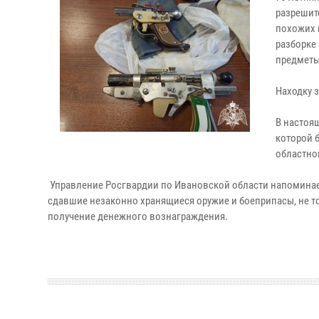
разрешит
похожих 
разборке
предметы
Находку 
В настоя
которой 
областно
Управление Росгвардии по Ивановской области напоминае
сдавшие незаконно хранящиеся оружие и боеприпасы, не т
получение денежного вознаграждения.