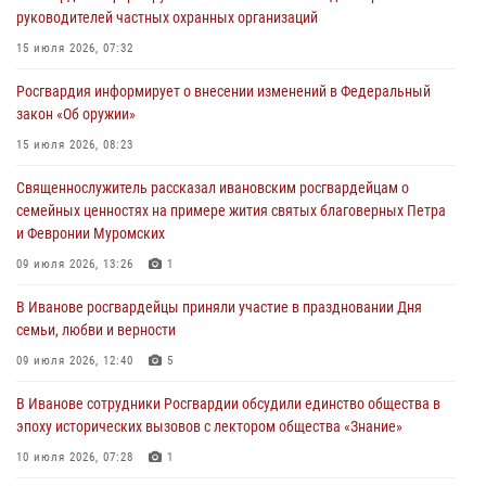
руководителей частных охранных организаций
28 июля 2026, 08:57
4
15 июля 2026, 07:32
День открытых дверей провели сотрудники СОБР "Сумрак"
Росгвардия информирует о внесении изменений в Федеральный
Росгвардии для ивановской молодежи
закон «Об оружии»
27 июля 2026, 14:10
2
15 июля 2026, 08:23
Представители ивановского ОМОН "Спарта" провели обучающее
Священнослужитель рассказал ивановским росгвардейцам о
занятие с вопитанниками детского лагеря
семейных ценностях на примере жития святых благоверных Петра
27 июля 2026, 12:56
2
и Февронии Муромских
Координационный совет по взаимодействию с частными
09 июля 2026, 13:26
1
охранными организациями состоялся в Управлении Росгвардии по
В Иванове росгвардейцы приняли участие в праздновании Дня
Ивановской области
семьи, любви и верности
24 июля 2026, 15:25
12
09 июля 2026, 12:40
5
В Иванове сотрудники Росгвардии обсудили единство общества в
эпоху исторических вызовов с лектором общества «Знание»
10 июля 2026, 07:28
1