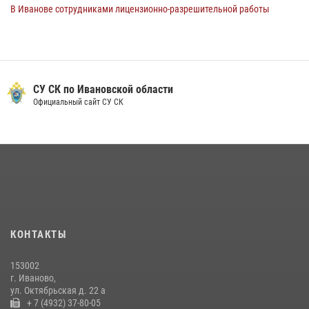
В Иванове сотрудниками лицензионно-разрешительной работы
Росгвардии проверено более 90 владельцев оружия за неделю
07 июля 2026, 13:04
Ивановские росгвардейцы с начала года направили в зону СВО
более 250 единиц оружия
СУ СК по Ивановской области
Официальный сайт СУ СК
08 июля 2026, 09:39
В Иванове сотрудники ОМОН «Спарта» идентифицировали предмет,
схожий с гранатой
10 июля 2026, 09:29
1
В Иванове росгвардейцы задержали подозреваемого в краже 38
упаковок масла
08 июля 2026, 09:35
КОНТАКТЫ
Центральный округ Росгвардии отмечает 105-летие
153002
15 июля 2026, 13:03
г. Иваново,
ул. Октябрьская д. 22 а
+ 7 (4932) 37-80-05