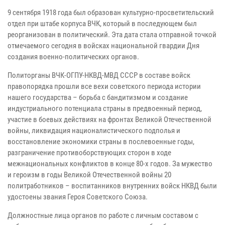
9 сентября 1918 года был образован культурно-просветительский
отдел при штабе корпуса ВЧК, который в последующем был
реорганизован в политический. Эта дата стала отправной точкой
отмечаемого сегодня в войсках национальной гвардии Дня
создания военно-политических органов.
Политорганы ВЧК-ОГПУ-НКВД-МВД СССР в составе войск
правопорядка прошли все вехи советского периода истории
нашего государства – борьба с бандитизмом и создание
индустриального потенциала страны в предвоенный период,
участие в боевых действиях на фронтах Великой Отечественной
войны, ликвидация националистического подполья и
восстановление экономики страны в послевоенные годы,
разграничение противоборствующих сторон в ходе
межнациональных конфликтов в конце 80-х годов. За мужество
и героизм в годы Великой Отечественной войны 20
политработников – воспитанников внутренних войск НКВД были
удостоены звания Героя Советского Союза.
Должностные лица органов по работе с личным составом с