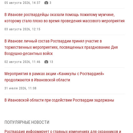
05 августа 2026, 14:37
3
В Иванове росгвардейцы оказали помощь пожилому мужчине,
которому стало плохо во время проведения массового мероприятия
03 августа 2026, 12:15
В Иванове личный состав Росгвардии принял участие в
торжественных мероприятиях, посвященных празднованию Дня
Воздушно-десантных войск
02 августа 2026, 11:46
13
Мероприятия в рамках акции «Каникулы с Росгвардией»
продолжаются в Ивановской области
31 июля 2026, 11:08
В Ивановской области при содействии Росгвардии задержаны
подозреваемые в серии автомобильных краж
30 июля 2026, 12:41
2
ПОПУЛЯРНЫЕ НОВОСТИ
Росгвардейцы Иванова приняли участие в богослужении в честь
Росгвардия информирует о главных изменениях для охранников и
празднования Дня Крещения Руси