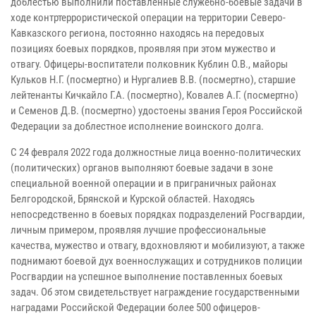
доблестью выполнили поставленные служебно-боевые задачи в
ходе контртеррористической операции на территории Северо-
Кавказского региона, постоянно находясь на передовых
позициях боевых порядков, проявляя при этом мужество и
отвагу. Офицеры-воспитатели полковник Кублин О.В., майоры
Кульков Н.Г. (посмертно) и Нургалиев В.В. (посмертно), старшие
лейтенанты Кичкайло Г.А. (посмертно), Ковалев А.Г. (посмертно)
и Семенов Д.В. (посмертно) удостоены звания Героя Российской
Федерации за доблестное исполнение воинского долга.
С 24 февраля 2022 года должностные лица военно-политических
(политических) органов выполняют боевые задачи в зоне
специальной военной операции и в приграничных районах
Белгородской, Брянской и Курской областей. Находясь
непосредственно в боевых порядках подразделений Росгвардии,
личным примером, проявляя лучшие профессиональные
качества, мужество и отвагу, вдохновляют и мобилизуют, а также
поднимают боевой дух военнослужащих и сотрудников полиции
Росгвардии на успешное выполнение поставленных боевых
задач. Об этом свидетельствует награждение государственными
наградами Российской Федерации более 500 офицеров-