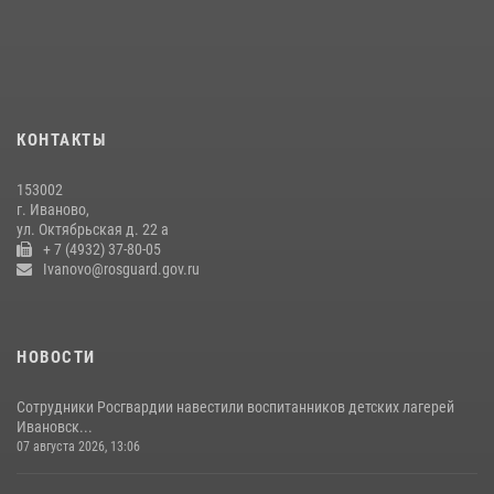
20 июля 2026, 09:12
3
В Иванове начальник регионального управления Росгвардии
провел прием граждан в Приёмной Президента Российской
Федерации в Ивановской области
23 июля 2026, 13:54
4
КОНТАКТЫ
Сотрудница Росгвардии проверила организацию отдыха детей в
153002
санаторно-оздоровительном лагере "Строитель" Ивановской
г. Иваново,
области
ул. Октябрьская д. 22 а
+ 7 (4932) 37-80-05
23 июля 2026, 06:27
3
Ivanovo@rosguard.gov.ru
НОВОСТИ
Сотрудники Росгвардии навестили воспитанников детских лагерей
Ивановск...
07 августа 2026, 13:06