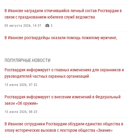
В Иванове наградили отличившийся личный состав Росгвардии в
связи с празднованием юбилеев служб ведомства
05 августа 2026, 14:37
3
В Иванове росгвардейцы оказали помощь пожилому мужчине,
которому стало плохо во время проведения массового мероприятия
03 августа 2026, 12:15
ПОПУЛЯРНЫЕ НОВОСТИ
В Иванове личный состав Росгвардии принял участие в
Росгвардия информирует о главных изменениях для охранников и
торжественных мероприятиях, посвященных празднованию Дня
руководителей частных охранных организаций
Воздушно-десантных войск
15 июля 2026, 07:32
02 августа 2026, 11:46
13
Росгвардия информирует о внесении изменений в Федеральный
Мероприятия в рамках акции «Каникулы с Росгвардией»
закон «Об оружии»
продолжаются в Ивановской области
15 июля 2026, 08:23
31 июля 2026, 11:08
В Иванове сотрудники Росгвардии обсудили единство общества в
В Ивановской области при содействии Росгвардии задержаны
эпоху исторических вызовов с лектором общества «Знание»
подозреваемые в серии автомобильных краж