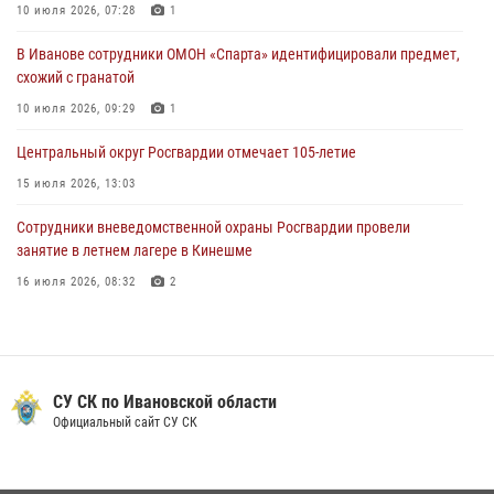
10 июля 2026, 07:28
1
30 июля 2026, 12:41
2
В Иванове сотрудники ОМОН «Спарта» идентифицировали предмет,
Росгвардейцы Иванова приняли участие в богослужении в честь
схожий с гранатой
празднования Дня Крещения Руси
10 июля 2026, 09:29
1
28 июля 2026, 08:57
4
Центральный округ Росгвардии отмечает 105-летие
15 июля 2026, 13:03
Сотрудники вневедомственной охраны Росгвардии провели
занятие в летнем лагере в Кинешме
16 июля 2026, 08:32
2
Ивановские росгвардейцы более 340 раз выезжали по сигналу
тревоги за неделю
15 июля 2026, 06:54
СУ СК по Ивановской области
В Иванове росгвардейцы обеспечили безопасность граждан во
Официальный сайт СУ СК
время проведения четвертого этапа престижной многодневки
«Россия»