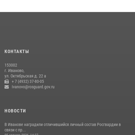
10 июля 2026, 07:28
1
В Иванове сотрудниками лицензионно-разрешительной работы
Росгвардии проверено более 90 владельцев оружия за неделю
07 июля 2026, 13:04
Ивановские росгвардейцы с начала года направили в зону СВО
более 250 единиц оружия
КОНТАКТЫ
08 июля 2026, 09:39
153002
В Иванове сотрудники ОМОН «Спарта» идентифицировали предмет,
г. Иваново,
схожий с гранатой
ул. Октябрьская д. 22 а
+ 7 (4932) 37-80-05
10 июля 2026, 09:29
1
Ivanovo@rosguard.gov.ru
НОВОСТИ
В Иванове наградили отличившийся личный состав Росгвардии в
связи с пр...