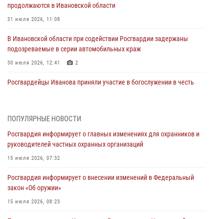
продолжаются в Ивановской области
31 июля 2026, 11:08
В Ивановской области при содействии Росгвардии задержаны
подозреваемые в серии автомобильных краж
30 июля 2026, 12:41
2
Росгвардейцы Иванова приняли участие в богослужении в честь
празднования Дня Крещения Руси
28 июля 2026, 08:57
4
ПОПУЛЯРНЫЕ НОВОСТИ
День открытых дверей провели сотрудники СОБР "Сумрак"
Росгвардия информирует о главных изменениях для охранников и
Росгвардии для ивановской молодежи
руководителей частных охранных организаций
27 июля 2026, 14:10
2
15 июля 2026, 07:32
Представители ивановского ОМОН "Спарта" провели обучающее
Росгвардия информирует о внесении изменений в Федеральный
занятие с вопитанниками детского лагеря
закон «Об оружии»
27 июля 2026, 12:56
2
15 июля 2026, 08:23
Координационный совет по взаимодействию с частными