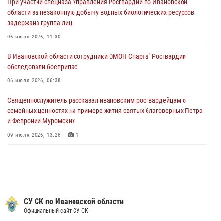
При участии спецназа Управления Росгвардии по Ивановской
охранными организациями состоялся в Управлении Росгвардии по
области за незаконную добычу водных биологических ресурсов
Ивановской области
задержана группа лиц
24 июля 2026, 15:25
12
06 июля 2026, 11:30
В Шуе сотрудники Росгвардии изъяли незаконно хранящиеся
В Ивановской области сотрудники ОМОН Спарта" Росгвардии
патроны у местного жителя
обследовали боеприпас
24 июля 2026, 13:53
2
06 июля 2026, 06:38
Священнослужитель рассказал ивановским росгвардейцам о
семейных ценностях на примере жития святых благоверных Петра
и Февронии Муромских
09 июля 2026, 13:26
1
В Иванове росгвардейцы приняли участие в праздновании Дня
семьи, любви и верности
09 июля 2026, 12:40
5
В Иванове сотрудники Росгвардии обсудили единство общества в
СУ СК по Ивановской области
эпоху исторических вызовов с лектором общества «Знание»
Официальный сайт СУ СК