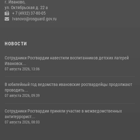
г. Иваново,
20 июля 2026, 09:12
3
ул. Октябрьская д. 22 а
+ 7 (4932) 37-80-05
Ivanovo@rosguard.gov.ru
НОВОСТИ
Сотрудники Росгвардии навестили воспитанников детских лагерей
Ивановск...
07 августа 2026, 13:06
В юбилейный год ведомства ивановские росгвардейцы продолжают
проводить...
07 августа 2026, 09:39
Сотрудники Росгвардии приняли участие в межведомственных
антитеррорист...
07 августа 2026, 08:03