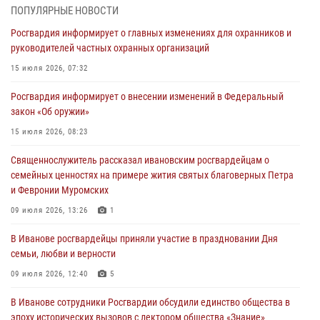
ПОПУЛЯРНЫЕ НОВОСТИ
В Иванове личный состав Росгвардии принял участие в
Росгвардия информирует о главных изменениях для охранников и
торжественных мероприятиях, посвященных празднованию Дня
руководителей частных охранных организаций
Воздушно-десантных войск
15 июля 2026, 07:32
02 августа 2026, 11:46
13
Росгвардия информирует о внесении изменений в Федеральный
Мероприятия в рамках акции «Каникулы с Росгвардией»
закон «Об оружии»
продолжаются в Ивановской области
15 июля 2026, 08:23
31 июля 2026, 11:08
Священнослужитель рассказал ивановским росгвардейцам о
В Ивановской области при содействии Росгвардии задержаны
семейных ценностях на примере жития святых благоверных Петра
подозреваемые в серии автомобильных краж
и Февронии Муромских
30 июля 2026, 12:41
2
09 июля 2026, 13:26
1
Росгвардейцы Иванова приняли участие в богослужении в честь
В Иванове росгвардейцы приняли участие в праздновании Дня
празднования Дня Крещения Руси
семьи, любви и верности
28 июля 2026, 08:57
4
09 июля 2026, 12:40
5
В Иванове сотрудники Росгвардии обсудили единство общества в
эпоху исторических вызовов с лектором общества «Знание»