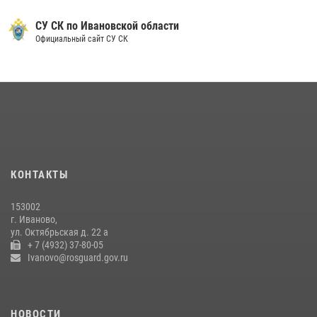
Ивановские росгвардейцы с начала года направили в зону СВО
более 250 единиц оружия
СУ СК по Ивановской области
Официальный сайт СУ СК
08 июля 2026, 09:39
В Иванове сотрудники ОМОН «Спарта» идентифицировали предмет,
схожий с гранатой
10 июля 2026, 09:29
1
В Иванове росгвардейцы задержали подозреваемого в краже 38
упаковок масла
08 июля 2026, 09:35
КОНТАКТЫ
Центральный округ Росгвардии отмечает 105-летие
153002
15 июля 2026, 13:03
г. Иваново,
ул. Октябрьская д. 22 а
+ 7 (4932) 37-80-05
Ivanovo@rosguard.gov.ru
НОВОСТИ