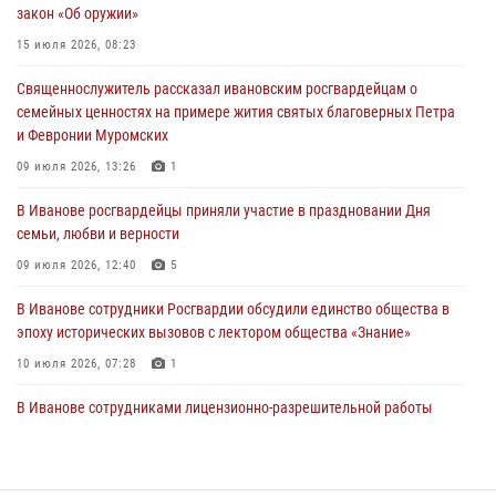
закон «Об оружии»
28 июля 2026, 08:57
4
15 июля 2026, 08:23
День открытых дверей провели сотрудники СОБР "Сумрак"
Священнослужитель рассказал ивановским росгвардейцам о
Росгвардии для ивановской молодежи
семейных ценностях на примере жития святых благоверных Петра
27 июля 2026, 14:10
2
и Февронии Муромских
Представители ивановского ОМОН "Спарта" провели обучающее
09 июля 2026, 13:26
1
занятие с вопитанниками детского лагеря
В Иванове росгвардейцы приняли участие в праздновании Дня
27 июля 2026, 12:56
2
семьи, любви и верности
09 июля 2026, 12:40
5
В Иванове сотрудники Росгвардии обсудили единство общества в
эпоху исторических вызовов с лектором общества «Знание»
10 июля 2026, 07:28
1
В Иванове сотрудниками лицензионно-разрешительной работы
Росгвардии проверено более 90 владельцев оружия за неделю
07 июля 2026, 13:04