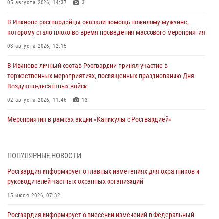
05 августа 2026, 14:37
3
В Иванове росгвардейцы оказали помощь пожилому мужчине,
которому стало плохо во время проведения массового мероприятия
03 августа 2026, 12:15
В Иванове личный состав Росгвардии принял участие в
торжественных мероприятиях, посвященных празднованию Дня
Воздушно-десантных войск
02 августа 2026, 11:46
13
Мероприятия в рамках акции «Каникулы с Росгвардией»
продолжаются в Ивановской области
31 июля 2026, 11:08
ПОПУЛЯРНЫЕ НОВОСТИ
В Ивановской области при содействии Росгвардии задержаны
Росгвардия информирует о главных изменениях для охранников и
подозреваемые в серии автомобильных краж
руководителей частных охранных организаций
30 июля 2026, 12:41
2
15 июля 2026, 07:32
Росгвардейцы Иванова приняли участие в богослужении в честь
Росгвардия информирует о внесении изменений в Федеральный
празднования Дня Крещения Руси