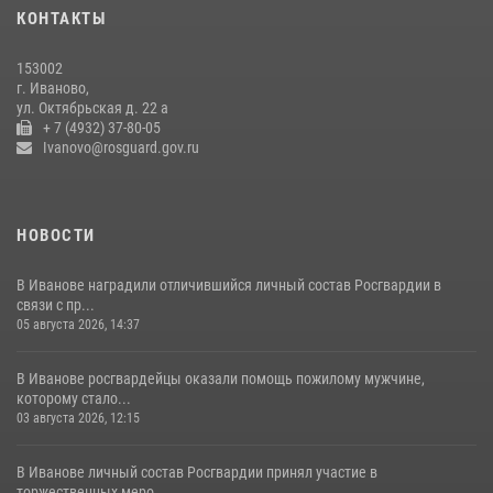
КОНТАКТЫ
08 июля 2026, 09:39
153002
В Иванове сотрудники ОМОН «Спарта» идентифицировали предмет,
г. Иваново,
схожий с гранатой
ул. Октябрьская д. 22 а
+ 7 (4932) 37-80-05
10 июля 2026, 09:29
1
Ivanovo@rosguard.gov.ru
НОВОСТИ
В Иванове наградили отличившийся личный состав Росгвардии в
связи с пр...
05 августа 2026, 14:37
В Иванове росгвардейцы оказали помощь пожилому мужчине,
которому стало...
03 августа 2026, 12:15
В Иванове личный состав Росгвардии принял участие в
торжественных меро...