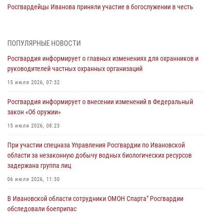
Росгвардейцы Иванова приняли участие в богослужении в честь
празднования Дня Крещения Руси
28 июля 2026, 08:57
4
ПОПУЛЯРНЫЕ НОВОСТИ
День открытых дверей провели сотрудники СОБР "Сумрак"
Росгвардия информирует о главных изменениях для охранников и
Росгвардии для ивановской молодежи
руководителей частных охранных организаций
27 июля 2026, 14:10
2
15 июля 2026, 07:32
Представители ивановского ОМОН "Спарта" провели обучающее
Росгвардия информирует о внесении изменений в Федеральный
занятие с вопитанниками детского лагеря
закон «Об оружии»
27 июля 2026, 12:56
2
15 июля 2026, 08:23
Координационный совет по взаимодействию с частными
При участии спецназа Управления Росгвардии по Ивановской
охранными организациями состоялся в Управлении Росгвардии по
области за незаконную добычу водных биологических ресурсов
Ивановской области
задержана группа лиц
24 июля 2026, 15:25
12
06 июля 2026, 11:30
В Шуе сотрудники Росгвардии изъяли незаконно хранящиеся
В Ивановской области сотрудники ОМОН Спарта" Росгвардии
патроны у местного жителя
обследовали боеприпас
24 июля 2026, 13:53
2