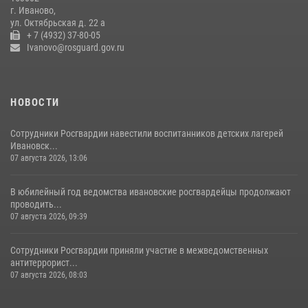
провел прием граждан в Приёмной Президента Российской
г. Иваново,
Федерации в Ивановской области
ул. Октябрьская д. 22 а
+ 7 (4932) 37-80-05
23 июля 2026, 13:54
4
Ivanovo@rosguard.gov.ru
НОВОСТИ
Сотрудники Росгвардии навестили воспитанников детских лагерей
Ивановск...
07 августа 2026, 13:06
В юбилейный год ведомства ивановские росгвардейцы продолжают
проводить...
07 августа 2026, 09:39
Сотрудники Росгвардии приняли участие в межведомственных
антитеррорист...
07 августа 2026, 08:03