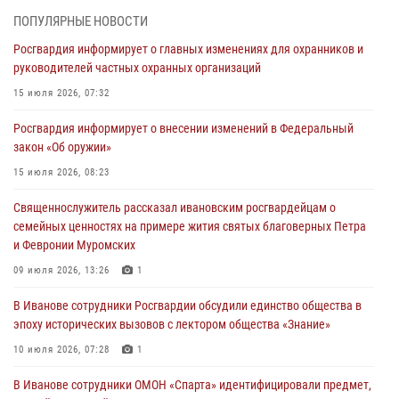
ПОПУЛЯРНЫЕ НОВОСТИ
В Иванове личный состав Росгвардии принял участие в
Росгвардия информирует о главных изменениях для охранников и
торжественных мероприятиях, посвященных празднованию Дня
руководителей частных охранных организаций
Воздушно-десантных войск
15 июля 2026, 07:32
02 августа 2026, 11:46
13
Росгвардия информирует о внесении изменений в Федеральный
Мероприятия в рамках акции «Каникулы с Росгвардией»
закон «Об оружии»
продолжаются в Ивановской области
15 июля 2026, 08:23
31 июля 2026, 11:08
Священнослужитель рассказал ивановским росгвардейцам о
В Ивановской области при содействии Росгвардии задержаны
семейных ценностях на примере жития святых благоверных Петра
подозреваемые в серии автомобильных краж
и Февронии Муромских
30 июля 2026, 12:41
2
09 июля 2026, 13:26
1
Росгвардейцы Иванова приняли участие в богослужении в честь
В Иванове сотрудники Росгвардии обсудили единство общества в
празднования Дня Крещения Руси
эпоху исторических вызовов с лектором общества «Знание»
28 июля 2026, 08:57
4
10 июля 2026, 07:28
1
В Иванове сотрудники ОМОН «Спарта» идентифицировали предмет,