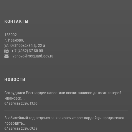
Центральный округ Росгвардии отмечает 105-летие
15 июля 2026, 13:03
КОНТАКТЫ
Сотрудники вневедомственной охраны Росгвардии провели
занятие в летнем лагере в Кинешме
153002
16 июля 2026, 08:32
2
г. Иваново,
ул. Октябрьская д. 22 а
+ 7 (4932) 37-80-05
Ivanovo@rosguard.gov.ru
НОВОСТИ
Сотрудники Росгвардии навестили воспитанников детских лагерей
Ивановск...
07 августа 2026, 13:06
В юбилейный год ведомства ивановские росгвардейцы продолжают
проводить...
07 августа 2026, 09:39