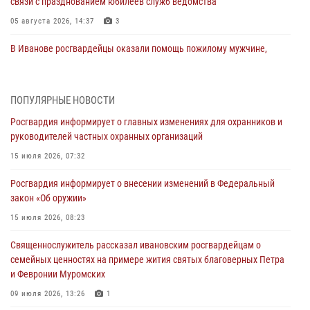
связи с празднованием юбилеев служб ведомства
05 августа 2026, 14:37
3
В Иванове росгвардейцы оказали помощь пожилому мужчине,
которому стало плохо во время проведения массового мероприятия
03 августа 2026, 12:15
ПОПУЛЯРНЫЕ НОВОСТИ
В Иванове личный состав Росгвардии принял участие в
Росгвардия информирует о главных изменениях для охранников и
торжественных мероприятиях, посвященных празднованию Дня
руководителей частных охранных организаций
Воздушно-десантных войск
15 июля 2026, 07:32
02 августа 2026, 11:46
13
Росгвардия информирует о внесении изменений в Федеральный
Мероприятия в рамках акции «Каникулы с Росгвардией»
закон «Об оружии»
продолжаются в Ивановской области
15 июля 2026, 08:23
31 июля 2026, 11:08
Священнослужитель рассказал ивановским росгвардейцам о
В Ивановской области при содействии Росгвардии задержаны
семейных ценностях на примере жития святых благоверных Петра
подозреваемые в серии автомобильных краж
и Февронии Муромских
30 июля 2026, 12:41
2
09 июля 2026, 13:26
1
Росгвардейцы Иванова приняли участие в богослужении в честь