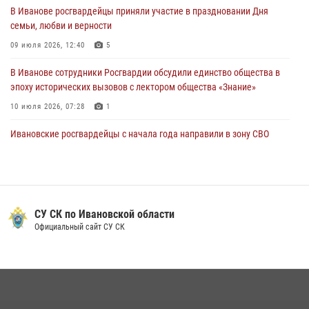
В Иванове росгвардейцы приняли участие в праздновании Дня
празднования Дня Крещения Руси
семьи, любви и верности
28 июля 2026, 08:57
4
09 июля 2026, 12:40
5
В Иванове сотрудники Росгвардии обсудили единство общества в
эпоху исторических вызовов с лектором общества «Знание»
10 июля 2026, 07:28
1
Ивановские росгвардейцы с начала года направили в зону СВО
более 250 единиц оружия
08 июля 2026, 09:39
В Иванове сотрудники ОМОН «Спарта» идентифицировали предмет,
схожий с гранатой
СУ СК по Ивановской области
Официальный сайт СУ СК
10 июля 2026, 09:29
1
В Иванове росгвардейцы задержали подозреваемого в краже 38
упаковок масла
08 июля 2026, 09:35