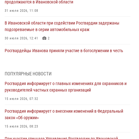
продолжаются в Ивановской области
31 июля 2026, 11:08
В Ивановской области при содействии Росгвардии задержаны
подозреваемые в серии автомобильных краж
30 июля 2026, 12:41
2
Росгвардейцы Иванова приняли участие в богослужении в честь
празднования Дня Крещения Руси
28 июля 2026, 08:57
4
ПОПУЛЯРНЫЕ НОВОСТИ
День открытых дверей провели сотрудники СОБР "Сумрак"
Росгвардия информирует о главных изменениях для охранников и
Росгвардии для ивановской молодежи
руководителей частных охранных организаций
27 июля 2026, 14:10
2
15 июля 2026, 07:32
Представители ивановского ОМОН "Спарта" провели обучающее
Росгвардия информирует о внесении изменений в Федеральный
занятие с вопитанниками детского лагеря
закон «Об оружии»
27 июля 2026, 12:56
2
15 июля 2026, 08:23
Координационный совет по взаимодействию с частными
При участии спецназа Управления Росгвардии по Ивановской