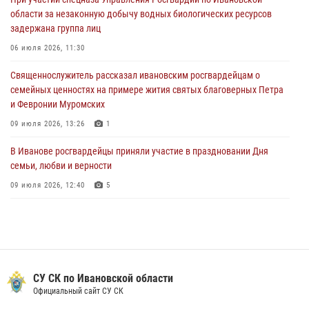
охранными организациями состоялся в Управлении Росгвардии по
области за незаконную добычу водных биологических ресурсов
Ивановской области
задержана группа лиц
24 июля 2026, 15:25
12
06 июля 2026, 11:30
В Шуе сотрудники Росгвардии изъяли незаконно хранящиеся
Священнослужитель рассказал ивановским росгвардейцам о
патроны у местного жителя
семейных ценностях на примере жития святых благоверных Петра
24 июля 2026, 13:53
2
и Февронии Муромских
09 июля 2026, 13:26
1
В Иванове росгвардейцы приняли участие в праздновании Дня
семьи, любви и верности
09 июля 2026, 12:40
5
В Иванове сотрудники Росгвардии обсудили единство общества в
эпоху исторических вызовов с лектором общества «Знание»
10 июля 2026, 07:28
1
В Иванове сотрудниками лицензионно-разрешительной работы
СУ СК по Ивановской области
Росгвардии проверено более 90 владельцев оружия за неделю
Официальный сайт СУ СК
07 июля 2026, 13:04