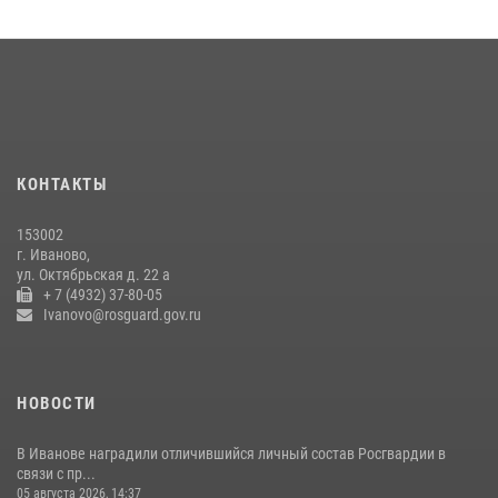
Ивановские росгвардейцы с начала года направили в зону СВО
более 250 единиц оружия
08 июля 2026, 09:39
В Иванове сотрудники ОМОН «Спарта» идентифицировали предмет,
схожий с гранатой
КОНТАКТЫ
10 июля 2026, 09:29
1
153002
В Иванове росгвардейцы задержали подозреваемого в краже 38
г. Иваново,
упаковок масла
ул. Октябрьская д. 22 а
+ 7 (4932) 37-80-05
08 июля 2026, 09:35
Ivanovo@rosguard.gov.ru
НОВОСТИ
В Иванове наградили отличившийся личный состав Росгвардии в
связи с пр...
05 августа 2026, 14:37