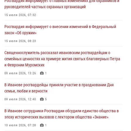
Росгвардия информирует о главных изменениях для охранников и
торжественных мероприятиях, посвященных празднованию Дня
руководителей частных охранных организаций
Воздушно-десантных войск
15 июля 2026, 07:32
02 августа 2026, 11:46
13
Росгвардия информирует о внесении изменений в Федеральный
Мероприятия в рамках акции «Каникулы с Росгвардией»
закон «Об оружии»
продолжаются в Ивановской области
15 июля 2026, 08:23
31 июля 2026, 11:08
Священнослужитель рассказал ивановским росгвардейцам о
В Ивановской области при содействии Росгвардии задержаны
семейных ценностях на примере жития святых благоверных Петра
подозреваемые в серии автомобильных краж
и Февронии Муромских
30 июля 2026, 12:41
2
09 июля 2026, 13:26
1
Росгвардейцы Иванова приняли участие в богослужении в честь
В Иванове росгвардейцы приняли участие в праздновании Дня
празднования Дня Крещения Руси
семьи, любви и верности
28 июля 2026, 08:57
4
09 июля 2026, 12:40
5
В Иванове сотрудники Росгвардии обсудили единство общества в
эпоху исторических вызовов с лектором общества «Знание»
10 июля 2026, 07:28
1