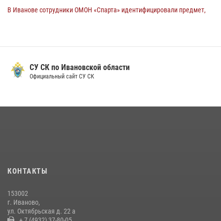
В Иванове сотрудники ОМОН «Спарта» идентифицировали предмет,
схожий с гранатой
10 июля 2026, 09:29
1
Ивановские росгвардейцы с начала года направили в зону СВО
более 250 единиц оружия
СУ СК по Ивановской области
Официальный сайт СУ СК
08 июля 2026, 09:39
В Иванове росгвардейцы задержали подозреваемого в краже 38
упаковок масла
08 июля 2026, 09:35
Центральный округ Росгвардии отмечает 105-летие
15 июля 2026, 13:03
КОНТАКТЫ
Сотрудники вневедомственной охраны Росгвардии провели
занятие в летнем лагере в Кинешме
153002
16 июля 2026, 08:32
2
г. Иваново,
ул. Октябрьская д. 22 а
+ 7 (4932) 37-80-05