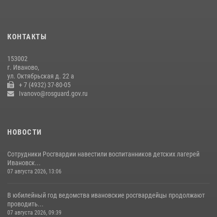
Центральный округ Росгвардии отмечает 105-летие
15 июля 2026, 13:03
КОНТАКТЫ
Сотрудники вневедомственной охраны Росгвардии провели
занятие в летнем лагере в Кинешме
153002
16 июля 2026, 08:32
2
г. Иваново,
ул. Октябрьская д. 22 а
+ 7 (4932) 37-80-05
Ivanovo@rosguard.gov.ru
НОВОСТИ
Сотрудники Росгвардии навестили воспитанников детских лагерей
Ивановск...
07 августа 2026, 13:06
В юбилейный год ведомства ивановские росгвардейцы продолжают
проводить...
07 августа 2026, 09:39