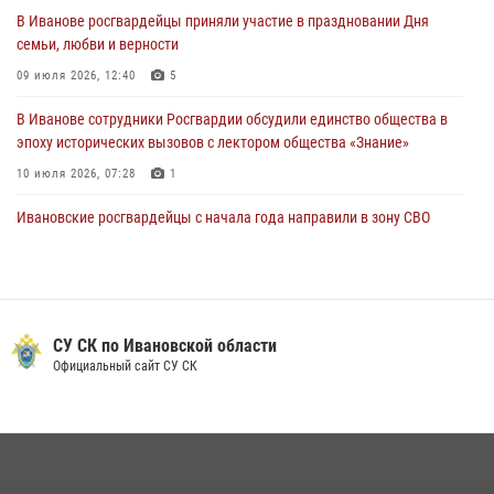
Росгвардейцы Иванова приняли участие в богослужении в честь
В Иванове росгвардейцы приняли участие в праздновании Дня
празднования Дня Крещения Руси
семьи, любви и верности
28 июля 2026, 08:57
4
09 июля 2026, 12:40
5
В Иванове сотрудники Росгвардии обсудили единство общества в
эпоху исторических вызовов с лектором общества «Знание»
10 июля 2026, 07:28
1
Ивановские росгвардейцы с начала года направили в зону СВО
более 250 единиц оружия
08 июля 2026, 09:39
В Иванове сотрудники ОМОН «Спарта» идентифицировали предмет,
схожий с гранатой
СУ СК по Ивановской области
Официальный сайт СУ СК
10 июля 2026, 09:29
1
В Иванове росгвардейцы задержали подозреваемого в краже 38
упаковок масла
08 июля 2026, 09:35