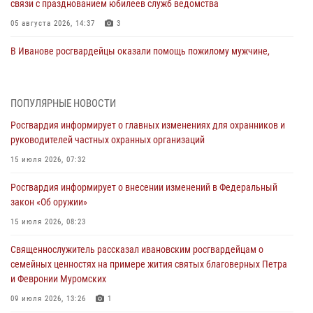
связи с празднованием юбилеев служб ведомства
05 августа 2026, 14:37
3
В Иванове росгвардейцы оказали помощь пожилому мужчине,
которому стало плохо во время проведения массового мероприятия
03 августа 2026, 12:15
ПОПУЛЯРНЫЕ НОВОСТИ
В Иванове личный состав Росгвардии принял участие в
Росгвардия информирует о главных изменениях для охранников и
торжественных мероприятиях, посвященных празднованию Дня
руководителей частных охранных организаций
Воздушно-десантных войск
15 июля 2026, 07:32
02 августа 2026, 11:46
13
Росгвардия информирует о внесении изменений в Федеральный
Мероприятия в рамках акции «Каникулы с Росгвардией»
закон «Об оружии»
продолжаются в Ивановской области
15 июля 2026, 08:23
31 июля 2026, 11:08
Священнослужитель рассказал ивановским росгвардейцам о
В Ивановской области при содействии Росгвардии задержаны
семейных ценностях на примере жития святых благоверных Петра
подозреваемые в серии автомобильных краж
и Февронии Муромских
30 июля 2026, 12:41
2
09 июля 2026, 13:26
1