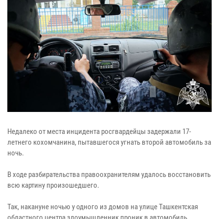
Недалеко от места инцидента росгвардейцы задержали 17-
летнего кохомчанина, пытавшегося угнать второй автомобиль за
ночь.
В ходе разбирательства правоохранителям удалось восстановить
всю картину произошедшего.
Так, накануне ночью у одного из домов на улице Ташкентская
областного центра злоумышленник проник в автомобиль,