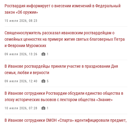
Росгвардия информирует о внесении изменений в Федеральный
Мероприятия в рамках акции «Каникулы с Росгвардией»
закон «Об оружии»
продолжаются в Ивановской области
15 июля 2026, 08:23
31 июля 2026, 11:08
Священнослужитель рассказал ивановским росгвардейцам о
В Ивановской области при содействии Росгвардии задержаны
семейных ценностях на примере жития святых благоверных Петра
подозреваемые в серии автомобильных краж
и Февронии Муромских
30 июля 2026, 12:41
2
09 июля 2026, 13:26
1
Росгвардейцы Иванова приняли участие в богослужении в честь
В Иванове росгвардейцы приняли участие в праздновании Дня
празднования Дня Крещения Руси
семьи, любви и верности
28 июля 2026, 08:57
4
09 июля 2026, 12:40
5
В Иванове сотрудники Росгвардии обсудили единство общества в
эпоху исторических вызовов с лектором общества «Знание»
10 июля 2026, 07:28
1
В Иванове сотрудники ОМОН «Спарта» идентифицировали предмет,
схожий с гранатой
10 июля 2026, 09:29
1