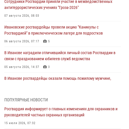
Сотрудники Росгвардии приняли участие в межведомственных
антитеррористических учениях "Гроза-2026"
07 августа 2026, 08:03
Ивановские росгвардейцы провели акцию "Каникулы с
Росгвардией" в приключенческом лагере для подростков
06 августа 2026, 07:17
5
В Иванове наградили отличившийся личный состав Росгвардии в
связи с празднованием юбилеев служб ведомства
05 августа 2026, 14:37
3
В Иванове росгвардейцы оказали помощь пожилому мужчине,
которому стало плохо во время проведения массового мероприятия
03 августа 2026, 12:15
ПОПУЛЯРНЫЕ НОВОСТИ
В Иванове личный состав Росгвардии принял участие в
Росгвардия информирует о главных изменениях для охранников и
торжественных мероприятиях, посвященных празднованию Дня
руководителей частных охранных организаций
Воздушно-десантных войск
15 июля 2026, 07:32
02 августа 2026, 11:46
13