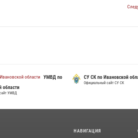
След
УМВД по
СУ СК по Ивановской обл
Официальный сайт СУ СК
й области
сайт УМВД
И
НАВИГАЦИЯ