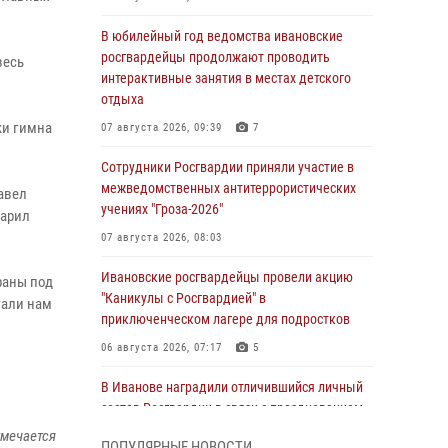
В юбилейный год ведомства ивановские
росгвардейцы продолжают проводить
весь
интерактивные занятия в местах детского
отдыха
ки гимна
07 августа 2026, 09:39
7
Сотрудники Росгвардии приняли участие в
межведомственных антитеррористических
авел
учениях "Гроза-2026"
дарил
07 августа 2026, 08:03
Ивановские росгвардейцы провели акцию
раны под
"Каникулы с Росгвардией" в
гали нам
приключенческом лагере для подростков
06 августа 2026, 07:17
5
В Иванове наградили отличившийся личный
состав Росгвардии в связи с празднованием
юбилеев служб ведомства
тмечается
ПОПУЛЯРНЫЕ НОВОСТИ