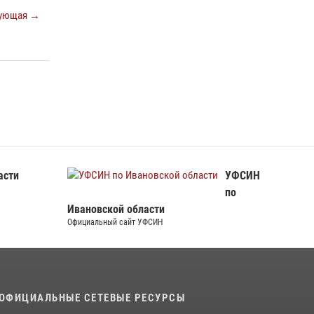
выезжали по сигналу тревоги за неделю
ующая →
15 июля 2026, 06:54
В Иванове росгвардейцы обеспечили
безопасность граждан во время проведения
четвертого этапа престижной многодневки
«Россия»
20 июля 2026, 09:12
3
асти
УФСИН
по
Ивановской области
Официальный сайт УФСИН
ОФИЦИАЛЬНЫЕ СЕТЕВЫЕ РЕСУРСЫ