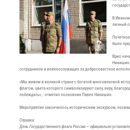
государс
В Иванов
личный с
Почетное
было пре
Врио нач
Никишин 
сотрудников и военнослужащих за добросовестное исполн
«Мы живем в великой стране с богатой многовековой исто
флагом, цвета которого символизируют силу, веру, благород
побеждать», - отметил полковник Павел Никишин.
Мероприятие закончилось историческим экскурсом, посвя
Справка:
День Государственного флага России — официально установл