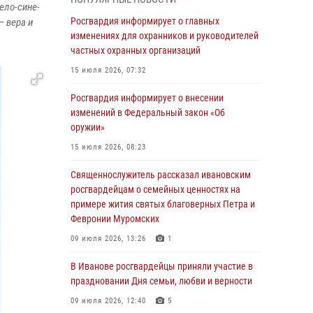
ело-сине-
05 августа 2026, 14:37
3
Росгвардия информирует о главных
— вера и
В Иванове росгвардейцы оказали помощь
изменениях для охранников и руководителей
пожилому мужчине, которому стало плохо во
частных охранных организаций
время проведения массового мероприятия
15 июля 2026, 07:32
03 августа 2026, 12:15
Росгвардия информирует о внесении
В Иванове личный состав Росгвардии принял
изменений в Федеральный закон «Об
участие в торжественных мероприятиях,
оружии»
посвященных празднованию Дня Воздушно-
15 июля 2026, 08:23
десантных войск
Священнослужитель рассказал ивановским
02 августа 2026, 11:46
13
росгвардейцам о семейных ценностях на
Мероприятия в рамках акции «Каникулы с
примере жития святых благоверных Петра и
Росгвардией» продолжаются в Ивановской
Февронии Муромских
области
09 июля 2026, 13:26
1
31 июля 2026, 11:08
В Иванове росгвардейцы приняли участие в
В Ивановской области при содействии
праздновании Дня семьи, любви и верности
Росгвардии задержаны подозреваемые в
09 июля 2026, 12:40
5
серии автомобильных краж