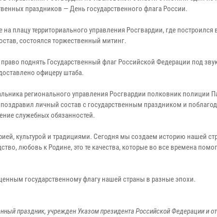
твенных праздников — День государственного флага России.
е на плацу территориального управления Росгвардии, где построился 
остав, состоялся торжественный митинг.
 право поднять Государственный флаг Российской Федерации под зву
доставлено офицеру штаба.
альника регионального управления Росгвардии полковник полиции П
поздравил личный состав с государственным праздником и поблаго
ение служебных обязанностей.
рией, культурой и традициями. Сегодня мы создаем историю нашей ст
ство, любовь к Родине, это те качества, которые во все времена помо
щенным государственному флагу нашей страны в разные эпохи.
енный праздник, учрежден Указом президента Российской Федерации и о