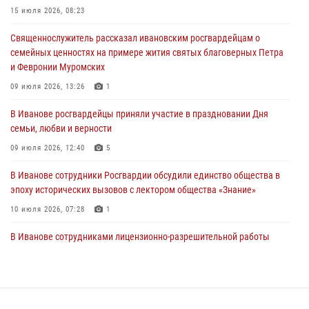
15 июля 2026, 08:23
Представители ивановского ОМОН "Спарта" провели обучающее
Священнослужитель рассказал ивановским росгвардейцам о
занятие с вопитанниками детского лагеря
семейных ценностях на примере жития святых благоверных Петра
27 июля 2026, 12:56
2
и Февронии Муромских
Координационный совет по взаимодействию с частными
09 июля 2026, 13:26
1
охранными организациями состоялся в Управлении Росгвардии по
В Иванове росгвардейцы приняли участие в праздновании Дня
Ивановской области
семьи, любви и верности
24 июля 2026, 15:25
12
09 июля 2026, 12:40
5
В Иванове сотрудники Росгвардии обсудили единство общества в
эпоху исторических вызовов с лектором общества «Знание»
10 июля 2026, 07:28
1
В Иванове сотрудниками лицензионно-разрешительной работы
Росгвардии проверено более 90 владельцев оружия за неделю
07 июля 2026, 13:04
Ивановские росгвардейцы с начала года направили в зону СВО