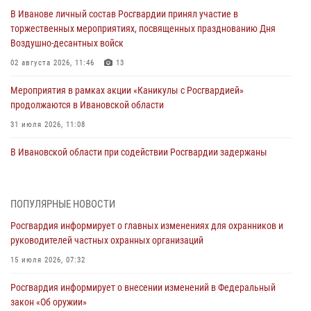
В Иванове личный состав Росгвардии принял участие в
торжественных мероприятиях, посвященных празднованию Дня
Воздушно-десантных войск
02 августа 2026, 11:46
13
Мероприятия в рамках акции «Каникулы с Росгвардией»
продолжаются в Ивановской области
31 июля 2026, 11:08
В Ивановской области при содействии Росгвардии задержаны
подозреваемые в серии автомобильных краж
30 июля 2026, 12:41
2
ПОПУЛЯРНЫЕ НОВОСТИ
Росгвардейцы Иванова приняли участие в богослужении в честь
Росгвардия информирует о главных изменениях для охранников и
празднования Дня Крещения Руси
руководителей частных охранных организаций
28 июля 2026, 08:57
4
15 июля 2026, 07:32
День открытых дверей провели сотрудники СОБР "Сумрак"
Росгвардия информирует о внесении изменений в Федеральный
Росгвардии для ивановской молодежи
закон «Об оружии»
27 июля 2026, 14:10
2