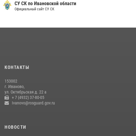
более 250 единиц оружия
СУ СК по Ивановской области
Официальный сайт СУ СК
08 июля 2026, 09:39
В Иванове сотрудники ОМОН «Спарта» идентифицировали предмет,
схожий с гранатой
10 июля 2026, 09:29
1
В Иванове росгвардейцы задержали подозреваемого в краже 38
упаковок масла
08 июля 2026, 09:35
КОНТАКТЫ
Центральный округ Росгвардии отмечает 105-летие
153002
15 июля 2026, 13:03
г. Иваново,
ул. Октябрьская д. 22 а
+ 7 (4932) 37-80-05
Ivanovo@rosguard.gov.ru
НОВОСТИ