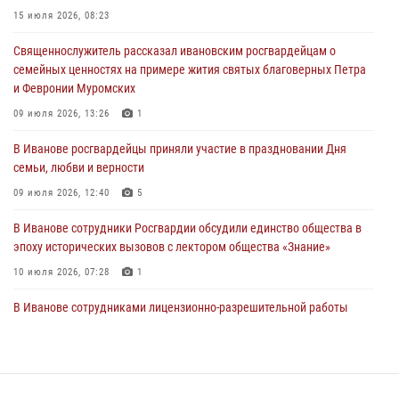
27 июля 2026, 14:10
2
15 июля 2026, 08:23
Представители ивановского ОМОН "Спарта" провели обучающее
Священнослужитель рассказал ивановским росгвардейцам о
занятие с вопитанниками детского лагеря
семейных ценностях на примере жития святых благоверных Петра
27 июля 2026, 12:56
2
и Февронии Муромских
Координационный совет по взаимодействию с частными
09 июля 2026, 13:26
1
охранными организациями состоялся в Управлении Росгвардии по
В Иванове росгвардейцы приняли участие в праздновании Дня
Ивановской области
семьи, любви и верности
24 июля 2026, 15:25
12
09 июля 2026, 12:40
5
В Иванове сотрудники Росгвардии обсудили единство общества в
эпоху исторических вызовов с лектором общества «Знание»
10 июля 2026, 07:28
1
В Иванове сотрудниками лицензионно-разрешительной работы
Росгвардии проверено более 90 владельцев оружия за неделю
07 июля 2026, 13:04
Ивановские росгвардейцы с начала года направили в зону СВО