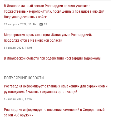
В Иванове личный состав Росгвардии принял участие в
торжественных мероприятиях, посвященных празднованию Дня
Воздушно-десантных войск
02 августа 2026, 11:46
13
Мероприятия в рамках акции «Каникулы с Росгвардией»
продолжаются в Ивановской области
31 июля 2026, 11:08
В Ивановской области при содействии Росгвардии задержаны
подозреваемые в серии автомобильных краж
30 июля 2026, 12:41
2
ПОПУЛЯРНЫЕ НОВОСТИ
Росгвардейцы Иванова приняли участие в богослужении в честь
Росгвардия информирует о главных изменениях для охранников и
празднования Дня Крещения Руси
руководителей частных охранных организаций
28 июля 2026, 08:57
4
15 июля 2026, 07:32
День открытых дверей провели сотрудники СОБР "Сумрак"
Росгвардия информирует о внесении изменений в Федеральный
Росгвардии для ивановской молодежи
закон «Об оружии»