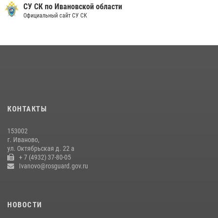
более 250 единиц оружия
СУ СК по Ивановской области
Официальный сайт СУ СК
08 июля 2026, 09:39
В Иванове сотрудники ОМОН «Спарта» идентифицировали предмет,
схожий с гранатой
10 июля 2026, 09:29
1
В Иванове росгвардейцы задержали подозреваемого в краже 38
упаковок масла
08 июля 2026, 09:35
КОНТАКТЫ
Центральный округ Росгвардии отмечает 105-летие
153002
15 июля 2026, 13:03
г. Иваново,
ул. Октябрьская д. 22 а
+ 7 (4932) 37-80-05
Ivanovo@rosguard.gov.ru
НОВОСТИ