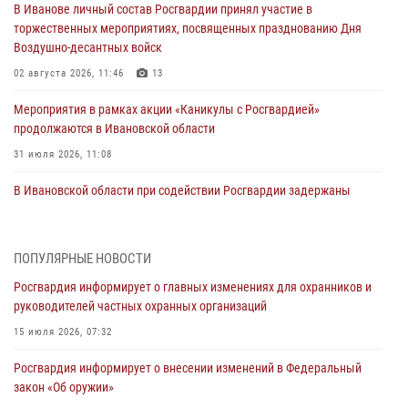
В Иванове личный состав Росгвардии принял участие в
торжественных мероприятиях, посвященных празднованию Дня
Воздушно-десантных войск
02 августа 2026, 11:46
13
Мероприятия в рамках акции «Каникулы с Росгвардией»
продолжаются в Ивановской области
31 июля 2026, 11:08
В Ивановской области при содействии Росгвардии задержаны
подозреваемые в серии автомобильных краж
30 июля 2026, 12:41
2
ПОПУЛЯРНЫЕ НОВОСТИ
Росгвардейцы Иванова приняли участие в богослужении в честь
Росгвардия информирует о главных изменениях для охранников и
празднования Дня Крещения Руси
руководителей частных охранных организаций
28 июля 2026, 08:57
4
15 июля 2026, 07:32
День открытых дверей провели сотрудники СОБР "Сумрак"
Росгвардия информирует о внесении изменений в Федеральный
Росгвардии для ивановской молодежи
закон «Об оружии»
27 июля 2026, 14:10
2