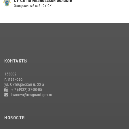
СУ СК по Ивановской области
Официальный сайт СУ СК
08 июля 2026, 09:39
В Иванове сотрудники ОМОН «Спарта» идентифицировали предмет,
схожий с гранатой
10 июля 2026, 09:29
1
В Иванове росгвардейцы задержали подозреваемого в краже 38
упаковок масла
08 июля 2026, 09:35
КОНТАКТЫ
Центральный округ Росгвардии отмечает 105-летие
153002
15 июля 2026, 13:03
г. Иваново,
ул. Октябрьская д. 22 а
+ 7 (4932) 37-80-05
Ivanovo@rosguard.gov.ru
НОВОСТИ