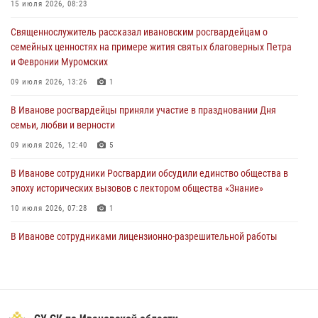
15 июля 2026, 08:23
Представители ивановского ОМОН "Спарта" провели обучающее
Священнослужитель рассказал ивановским росгвардейцам о
занятие с вопитанниками детского лагеря
семейных ценностях на примере жития святых благоверных Петра
27 июля 2026, 12:56
2
и Февронии Муромских
Координационный совет по взаимодействию с частными
09 июля 2026, 13:26
1
охранными организациями состоялся в Управлении Росгвардии по
В Иванове росгвардейцы приняли участие в праздновании Дня
Ивановской области
семьи, любви и верности
24 июля 2026, 15:25
12
09 июля 2026, 12:40
5
В Иванове сотрудники Росгвардии обсудили единство общества в
эпоху исторических вызовов с лектором общества «Знание»
10 июля 2026, 07:28
1
В Иванове сотрудниками лицензионно-разрешительной работы
Росгвардии проверено более 90 владельцев оружия за неделю
07 июля 2026, 13:04
Ивановские росгвардейцы с начала года направили в зону СВО
более 250 единиц оружия