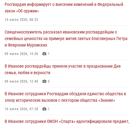
Росгвардия информирует о внесении изменений в Федеральный
Мероприятия в рамках акции «Каникулы с Росгвардией»
закон «Об оружии»
продолжаются в Ивановской области
15 июля 2026, 08:23
31 июля 2026, 11:08
Священнослужитель рассказал ивановским росгвардейцам о
В Ивановской области при содействии Росгвардии задержаны
семейных ценностях на примере жития святых благоверных Петра
подозреваемые в серии автомобильных краж
и Февронии Муромских
30 июля 2026, 12:41
2
09 июля 2026, 13:26
1
Росгвардейцы Иванова приняли участие в богослужении в честь
В Иванове росгвардейцы приняли участие в праздновании Дня
празднования Дня Крещения Руси
семьи, любви и верности
28 июля 2026, 08:57
4
09 июля 2026, 12:40
5
В Иванове сотрудники Росгвардии обсудили единство общества в
эпоху исторических вызовов с лектором общества «Знание»
10 июля 2026, 07:28
1
В Иванове сотрудники ОМОН «Спарта» идентифицировали предмет,
схожий с гранатой
10 июля 2026, 09:29
1