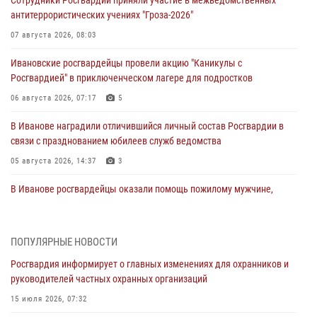
Сотрудники Росгвардии приняли участие в межведомственных
антитеррористических учениях "Гроза-2026"
07 августа 2026, 08:03
Ивановские росгвардейцы провели акцию "Каникулы с
Росгвардией" в приключенческом лагере для подростков
06 августа 2026, 07:17
5
В Иванове наградили отличившийся личный состав Росгвардии в
связи с празднованием юбилеев служб ведомства
05 августа 2026, 14:37
3
В Иванове росгвардейцы оказали помощь пожилому мужчине,
которому стало плохо во время проведения массового мероприятия
03 августа 2026, 12:15
ПОПУЛЯРНЫЕ НОВОСТИ
В Иванове личный состав Росгвардии принял участие в
Росгвардия информирует о главных изменениях для охранников и
торжественных мероприятиях, посвященных празднованию Дня
руководителей частных охранных организаций
Воздушно-десантных войск
15 июля 2026, 07:32
02 августа 2026, 11:46
13