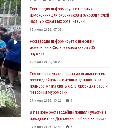
05 августа 2026, 14:37
3
Росгвардия информирует о главных
В Иванове росгвардейцы оказали помощь
изменениях для охранников и руководителей
пожилому мужчине, которому стало плохо во
частных охранных организаций
время проведения массового мероприятия
15 июля 2026, 07:32
03 августа 2026, 12:15
Росгвардия информирует о внесении
В Иванове личный состав Росгвардии принял
изменений в Федеральный закон «Об
участие в торжественных мероприятиях,
оружии»
посвященных празднованию Дня Воздушно-
15 июля 2026, 08:23
десантных войск
Священнослужитель рассказал ивановским
02 августа 2026, 11:46
13
росгвардейцам о семейных ценностях на
Мероприятия в рамках акции «Каникулы с
примере жития святых благоверных Петра и
Росгвардией» продолжаются в Ивановской
Февронии Муромских
области
09 июля 2026, 13:26
1
31 июля 2026, 11:08
В Иванове росгвардейцы приняли участие в
В Ивановской области при содействии
праздновании Дня семьи, любви и верности
Росгвардии задержаны подозреваемые в
09 июля 2026, 12:40
5
серии автомобильных краж