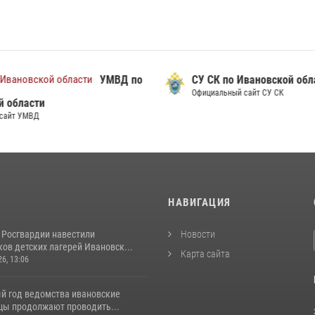
УМВД по
СУ СК по Ивановской обл
Официальный сайт СУ СК
й области
сайт УМВД
И
НАВИГАЦИЯ
 Росгвардии навестили
Новости
ов детских лагерей Ивановск...
Карта сайта
26, 13:06
й год ведомства ивановские
цы продолжают проводить...