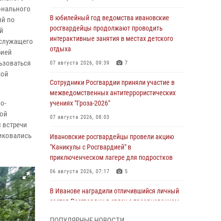
онального
В юбилейный год ведомства ивановские
ий по
росгвардейцы продолжают проводить
й
интерактивные занятия в местах детского
ослужащего
отдыха
рией
льзоваться
07 августа 2026, 09:39
7
кой
Сотрудники Росгвардии приняли участие в
межведомственных антитеррористических
о-
учениях "Гроза-2026"
ной
07 августа 2026, 08:03
 встречи
тиковались
Ивановские росгвардейцы провели акцию
"Каникулы с Росгвардией" в
приключенческом лагере для подростков
06 августа 2026, 07:17
5
В Иванове наградили отличившийся личный
состав Росгвардии в связи с празднованием
юбилеев служб ведомства
ПОПУЛЯРНЫЕ НОВОСТИ