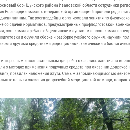
Сосновый бор» Шуйского района Ивановской области сотрудники реги
ия Росгвардии вместе с ветеранской организацией провели ряд занят
дисциплинам. Так росгвардейцы организовали занятия по физическо
ке со сдачей нормативов, предусмотренных профподготовкой военн
ии, ознакомили ребят с общевоинскими уставами, познакомили с тео
подготовки и обучили сборке и разборке учебного оружия, научили по
азом и другими средствами радиационной, химический и биологичес
 интересным и познавательным для ребят оказались занятия по военн
али о методах применения подручных средств при оказании доврачеб
овиях, правилах наложения жгута. Самым запоминающимся моментом
начальные навыки оказания доврачебной медицинской помощи, попрак