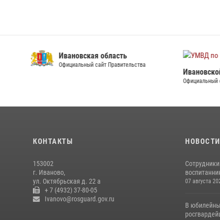
Ивановская область
Официальный сайт Правительства
Ивановско
Официальный 
КОНТАКТЫ
НОВОСТ
153002
Сотрудники
г. Иваново,
воспитанник
ул. Октябрьская д. 22 а
07 августа 20
+ 7 (4932) 37-80-05
Ivanovo@rosguard.gov.ru
В юбилейны
росгвардей