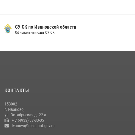
07 июля 2026, 13:04
Ивановские росгвардейцы с начала года направили в зону СВО
более 250 единиц оружия
СУ СК по Ивановской области
Официальный сайт СУ СК
08 июля 2026, 09:39
В Иванове сотрудники ОМОН «Спарта» идентифицировали предмет,
схожий с гранатой
10 июля 2026, 09:29
1
В Иванове росгвардейцы задержали подозреваемого в краже 38
упаковок масла
08 июля 2026, 09:35
КОНТАКТЫ
Центральный округ Росгвардии отмечает 105-летие
153002
15 июля 2026, 13:03
г. Иваново,
ул. Октябрьская д. 22 а
+ 7 (4932) 37-80-05
Ivanovo@rosguard.gov.ru