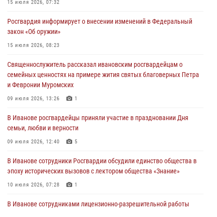
15 июля 2026, 07:32
День открытых дверей провели сотрудники СОБР "Сумрак"
Росгвардия информирует о внесении изменений в Федеральный
Росгвардии для ивановской молодежи
закон «Об оружии»
27 июля 2026, 14:10
2
15 июля 2026, 08:23
Представители ивановского ОМОН "Спарта" провели обучающее
Священнослужитель рассказал ивановским росгвардейцам о
занятие с вопитанниками детского лагеря
семейных ценностях на примере жития святых благоверных Петра
27 июля 2026, 12:56
2
и Февронии Муромских
Координационный совет по взаимодействию с частными
09 июля 2026, 13:26
1
охранными организациями состоялся в Управлении Росгвардии по
В Иванове росгвардейцы приняли участие в праздновании Дня
Ивановской области
семьи, любви и верности
24 июля 2026, 15:25
12
09 июля 2026, 12:40
5
В Иванове сотрудники Росгвардии обсудили единство общества в
эпоху исторических вызовов с лектором общества «Знание»
10 июля 2026, 07:28
1
В Иванове сотрудниками лицензионно-разрешительной работы
Росгвардии проверено более 90 владельцев оружия за неделю