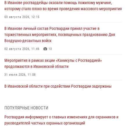
В Иванове росгвардейцы оказали помощь пожилому мужчине,
которому стало плохо во время проведения массового мероприятия
03 августа 2026, 12:15
В Иванове личный состав Росгвардии принял участие в
торжественных мероприятиях, посвященных празднованию Дня
Воздушно-десантных войск
02 августа 2026, 11:46
13
Мероприятия в рамках акции «Каникулы с Росгвардией»
продолжаются в Ивановской области
31 июля 2026, 11:08
В Ивановской области при содействии Росгвардии задержаны
подозреваемые в серии автомобильных краж
30 июля 2026, 12:41
2
ПОПУЛЯРНЫЕ НОВОСТИ
Росгвардейцы Иванова приняли участие в богослужении в честь
Росгвардия информирует о главных изменениях для охранников и
празднования Дня Крещения Руси
руководителей частных охранных организаций
28 июля 2026, 08:57
4