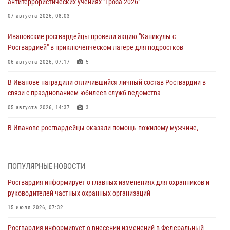
антитеррористических учениях "Гроза-2026"
07 августа 2026, 08:03
Ивановские росгвардейцы провели акцию "Каникулы с
Росгвардией" в приключенческом лагере для подростков
06 августа 2026, 07:17
5
В Иванове наградили отличившийся личный состав Росгвардии в
связи с празднованием юбилеев служб ведомства
05 августа 2026, 14:37
3
В Иванове росгвардейцы оказали помощь пожилому мужчине,
которому стало плохо во время проведения массового мероприятия
03 августа 2026, 12:15
ПОПУЛЯРНЫЕ НОВОСТИ
В Иванове личный состав Росгвардии принял участие в
Росгвардия информирует о главных изменениях для охранников и
торжественных мероприятиях, посвященных празднованию Дня
руководителей частных охранных организаций
Воздушно-десантных войск
15 июля 2026, 07:32
02 августа 2026, 11:46
13
Росгвардия информирует о внесении изменений в Федеральный
Мероприятия в рамках акции «Каникулы с Росгвардией»