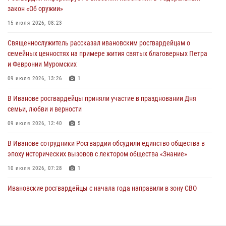
закон «Об оружии»
продолжаются в Ивановской области
15 июля 2026, 08:23
31 июля 2026, 11:08
Священнослужитель рассказал ивановским росгвардейцам о
В Ивановской области при содействии Росгвардии задержаны
семейных ценностях на примере жития святых благоверных Петра
подозреваемые в серии автомобильных краж
и Февронии Муромских
30 июля 2026, 12:41
2
09 июля 2026, 13:26
1
Росгвардейцы Иванова приняли участие в богослужении в честь
В Иванове росгвардейцы приняли участие в праздновании Дня
празднования Дня Крещения Руси
семьи, любви и верности
28 июля 2026, 08:57
4
09 июля 2026, 12:40
5
В Иванове сотрудники Росгвардии обсудили единство общества в
эпоху исторических вызовов с лектором общества «Знание»
10 июля 2026, 07:28
1
Ивановские росгвардейцы с начала года направили в зону СВО
более 250 единиц оружия
08 июля 2026, 09:39