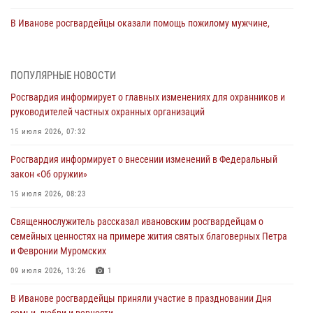
В Иванове росгвардейцы оказали помощь пожилому мужчине,
которому стало плохо во время проведения массового мероприятия
03 августа 2026, 12:15
ПОПУЛЯРНЫЕ НОВОСТИ
В Иванове личный состав Росгвардии принял участие в
Росгвардия информирует о главных изменениях для охранников и
торжественных мероприятиях, посвященных празднованию Дня
руководителей частных охранных организаций
Воздушно-десантных войск
15 июля 2026, 07:32
02 августа 2026, 11:46
13
Росгвардия информирует о внесении изменений в Федеральный
Мероприятия в рамках акции «Каникулы с Росгвардией»
закон «Об оружии»
продолжаются в Ивановской области
15 июля 2026, 08:23
31 июля 2026, 11:08
Священнослужитель рассказал ивановским росгвардейцам о
В Ивановской области при содействии Росгвардии задержаны
семейных ценностях на примере жития святых благоверных Петра
подозреваемые в серии автомобильных краж
и Февронии Муромских
30 июля 2026, 12:41
2
09 июля 2026, 13:26
1
Росгвардейцы Иванова приняли участие в богослужении в честь
В Иванове росгвардейцы приняли участие в праздновании Дня
празднования Дня Крещения Руси