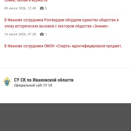
семьи, любви и верности
28 июля 2026, 08:57
4
09 июля 2026, 12:40
5
В Иванове сотрудники Росгвардии обсудили единство общества в
эпоху исторических вызовов с лектором общества «Знание»
10 июля 2026, 07:28
1
В Иванове сотрудники ОМОН «Спарта» идентифицировали предмет,
схожий с гранатой
10 июля 2026, 09:29
1
Ивановские росгвардейцы с начала года направили в зону СВО
более 250 единиц оружия
СУ СК по Ивановской области
Официальный сайт СУ СК
08 июля 2026, 09:39
В Иванове росгвардейцы задержали подозреваемого в краже 38
упаковок масла
08 июля 2026, 09:35
Центральный округ Росгвардии отмечает 105-летие