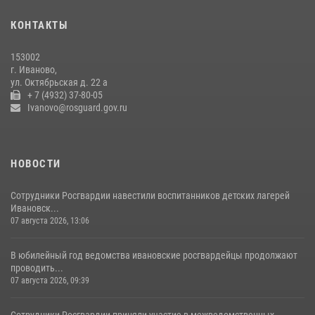
15 июля 2026, 13:03
КОНТАКТЫ
Сотрудники вневедомственной охраны Росгвардии провели
занятие в летнем лагере в Кинешме
153002
16 июля 2026, 08:32
2
г. Иваново,
ул. Октябрьская д. 22 а
+ 7 (4932) 37-80-05
Ivanovo@rosguard.gov.ru
НОВОСТИ
Сотрудники Росгвардии навестили воспитанников детских лагерей
Ивановск...
07 августа 2026, 13:06
В юбилейный год ведомства ивановские росгвардейцы продолжают
проводить...
07 августа 2026, 09:39