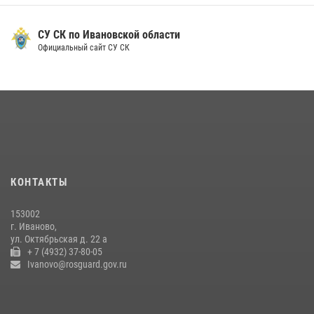
Ивановские росгвардейцы с начала года направили в зону СВО
более 250 единиц оружия
СУ СК по Ивановской области
Официальный сайт СУ СК
08 июля 2026, 09:39
В Иванове сотрудники ОМОН «Спарта» идентифицировали предмет,
схожий с гранатой
10 июля 2026, 09:29
1
В Иванове росгвардейцы задержали подозреваемого в краже 38
упаковок масла
08 июля 2026, 09:35
КОНТАКТЫ
Центральный округ Росгвардии отмечает 105-летие
153002
15 июля 2026, 13:03
г. Иваново,
ул. Октябрьская д. 22 а
+ 7 (4932) 37-80-05
Ivanovo@rosguard.gov.ru