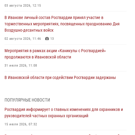
03 августа 2026, 12:15
В Иванове личный состав Росгвардии принял участие в
торжественных мероприятиях, посвященных празднованию Дня
Воздушно-десантных войск
02 августа 2026, 11:46
13
Мероприятия в рамках акции «Каникулы с Росгвардией»
продолжаются в Ивановской области
31 июля 2026, 11:08
В Ивановской области при содействии Росгвардии задержаны
подозреваемые в серии автомобильных краж
30 июля 2026, 12:41
2
ПОПУЛЯРНЫЕ НОВОСТИ
Росгвардейцы Иванова приняли участие в богослужении в честь
Росгвардия информирует о главных изменениях для охранников и
празднования Дня Крещения Руси
руководителей частных охранных организаций
28 июля 2026, 08:57
4
15 июля 2026, 07:32
День открытых дверей провели сотрудники СОБР "Сумрак"