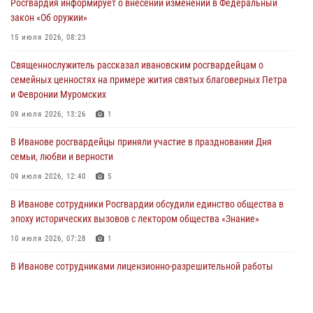
Росгвардия информирует о внесении изменений в Федеральный
Росгвардии для ивановской молодежи
закон «Об оружии»
27 июля 2026, 14:10
2
15 июля 2026, 08:23
Представители ивановского ОМОН "Спарта" провели обучающее
Священнослужитель рассказал ивановским росгвардейцам о
занятие с вопитанниками детского лагеря
семейных ценностях на примере жития святых благоверных Петра
27 июля 2026, 12:56
2
и Февронии Муромских
Координационный совет по взаимодействию с частными
09 июля 2026, 13:26
1
охранными организациями состоялся в Управлении Росгвардии по
В Иванове росгвардейцы приняли участие в праздновании Дня
Ивановской области
семьи, любви и верности
24 июля 2026, 15:25
12
09 июля 2026, 12:40
5
В Иванове сотрудники Росгвардии обсудили единство общества в
эпоху исторических вызовов с лектором общества «Знание»
10 июля 2026, 07:28
1
В Иванове сотрудниками лицензионно-разрешительной работы
Росгвардии проверено более 90 владельцев оружия за неделю
07 июля 2026, 13:04