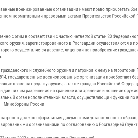
твенные военизированные организации имеют право приобретать боево
енном нормативными правовыми актами Правительства Российской Фед
.
енно с этим в соответствии с частью четвертой статьи 20 Федерально
кого оружия, зарегистрированного в Росгвардии осуществляются в п
которого осуществляется дарение, лицензии на приобретение граждан
.
а гражданского и служебного оружия и патронов к нему на территор
№ 814, государственные военизированные организации приобретают бе
еющих право на продажу оружия, а также граждан Российской Федера
выдавших им разрешения на хранение или хранение и ношение оружия)
деральный орган исполнительной власти, осуществляющий функции по 
 – Минобороны России.
и патронов должно оформляться документами установленного образца,
ированными организациями по согласованию с Росгвардией (пункт 1