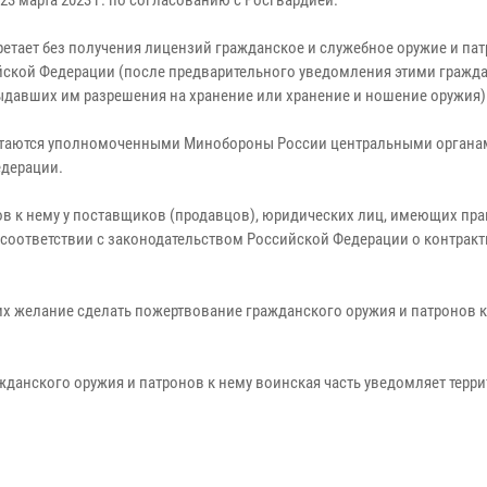
 марта 2023 г. по согласованию с Росгвардией.
етает без получения лицензий гражданское и служебное оружие и пат
ийской Федерации (после предварительного уведомления этими граж
ыдавших им разрешения на хранение или хранение и ношение оружия)
бретаются уполномоченными Минобороны России центральными орган
едерации.
ов к нему у поставщиков (продавцов), юридических лиц, имеющих пр
оответствии с законодательством Российской Федерации о контрактно
х желание сделать пожертвование гражданского оружия и патронов к
жданского оружия и патронов к нему воинская часть уведомляет терр