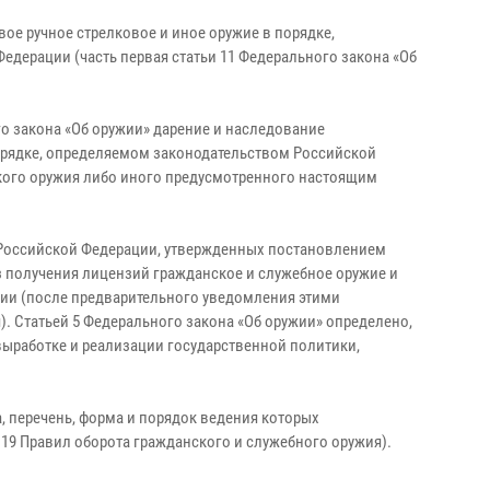
е ручное стрелковое и иное оружие в порядке,
ерации (часть первая статьи 11 Федерального закона «Об
го закона «Об оружии» дарение и наследование
орядке, определяемом законодательством Российской
ского оружия либо иного предусмотренного настоящим
ии Российской Федерации, утвержденных постановлением
з получения лицензий гражданское и служебное оружие и
ции (после предварительного уведомления этими
. Статьей 5 Федерального закона «Об оружии» определено,
выработке и реализации государственной политики,
 перечень, форма и порядок ведения которых
9 Правил оборота гражданского и служебного оружия).