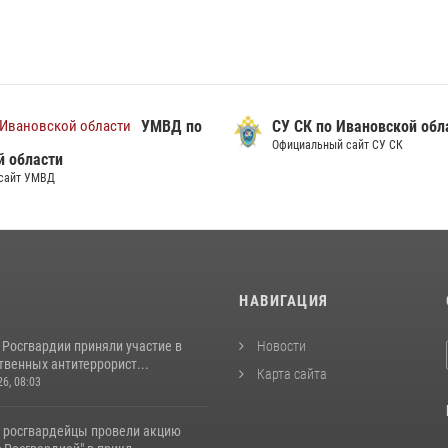
УМВД по
СУ СК по Ивановской обл
Официальный сайт СУ СК
й области
сайт УМВД
И
НАВИГАЦИЯ
 Росгвардии приняли участие в
Новости
венных антитеррорист...
Карта сайта
26, 08:03
 росгвардейцы провели акцию