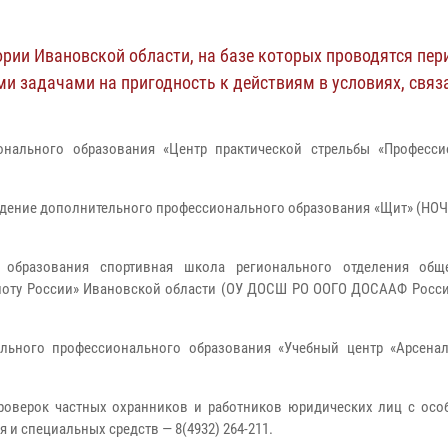
рии Ивановской области, на базе которых проводятся пер
и задачами на пригодность к действиям в условиях, связ
онального образования «Центр практической стрельбы «Професси
ение дополнительного профессионального образования «Щит» (НОЧУ ДПО
о образования спортивная школа регионального отделения обще
оту России» Ивановской области (ОУ ДОСШ РО ООГО ДОСААФ России Ив
ельного профессионального образования «Учебный центр «Арсенал
роверок частных охранников и работников юридических лиц с осо
 и специальных средств — 8(4932) 264-211.