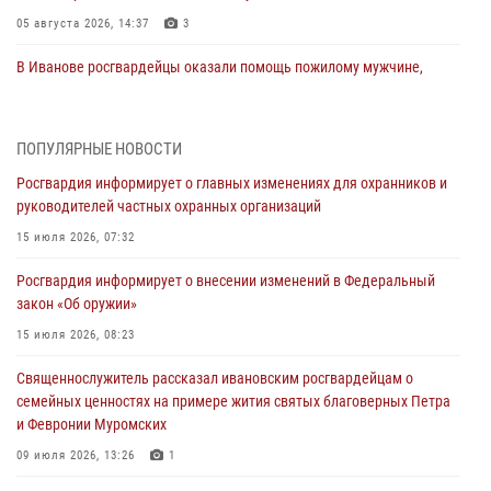
05 августа 2026, 14:37
3
В Иванове росгвардейцы оказали помощь пожилому мужчине,
которому стало плохо во время проведения массового мероприятия
03 августа 2026, 12:15
ПОПУЛЯРНЫЕ НОВОСТИ
В Иванове личный состав Росгвардии принял участие в
Росгвардия информирует о главных изменениях для охранников и
торжественных мероприятиях, посвященных празднованию Дня
руководителей частных охранных организаций
Воздушно-десантных войск
15 июля 2026, 07:32
02 августа 2026, 11:46
13
Росгвардия информирует о внесении изменений в Федеральный
Мероприятия в рамках акции «Каникулы с Росгвардией»
закон «Об оружии»
продолжаются в Ивановской области
15 июля 2026, 08:23
31 июля 2026, 11:08
Священнослужитель рассказал ивановским росгвардейцам о
В Ивановской области при содействии Росгвардии задержаны
семейных ценностях на примере жития святых благоверных Петра
подозреваемые в серии автомобильных краж
и Февронии Муромских
30 июля 2026, 12:41
2
09 июля 2026, 13:26
1
Росгвардейцы Иванова приняли участие в богослужении в честь