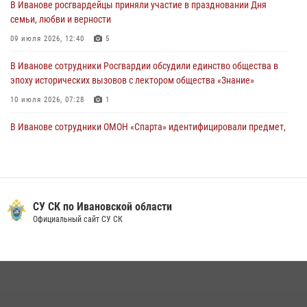
В Иванове росгвардейцы приняли участие в праздновании Дня
празднования Дня Крещения Руси
семьи, любви и верности
28 июля 2026, 08:57
4
09 июля 2026, 12:40
5
В Иванове сотрудники Росгвардии обсудили единство общества в
эпоху исторических вызовов с лектором общества «Знание»
10 июля 2026, 07:28
1
В Иванове сотрудники ОМОН «Спарта» идентифицировали предмет,
схожий с гранатой
10 июля 2026, 09:29
1
Центральный округ Росгвардии отмечает 105-летие
СУ СК по Ивановской области
15 июля 2026, 13:03
Официальный сайт СУ СК
Сотрудники вневедомственной охраны Росгвардии провели
занятие в летнем лагере в Кинешме
16 июля 2026, 08:32
2
Ивановские росгвардейцы более 340 раз выезжали по сигналу