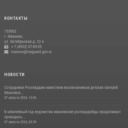
тревоги за неделю
15 июля 2026, 06:54
КОНТАКТЫ
В Иванове росгвардейцы обеспечили безопасность граждан во
время проведения четвертого этапа престижной многодневки
153002
«Россия»
г. Иваново,
20 июля 2026, 09:12
3
ул. Октябрьская д. 22 а
+ 7 (4932) 37-80-05
Ivanovo@rosguard.gov.ru
НОВОСТИ
Сотрудники Росгвардии навестили воспитанников детских лагерей
Ивановск...
07 августа 2026, 13:06
В юбилейный год ведомства ивановские росгвардейцы продолжают
проводить...
07 августа 2026, 09:39