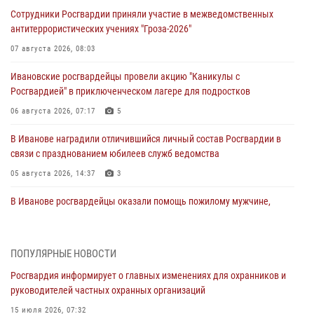
Сотрудники Росгвардии приняли участие в межведомственных
антитеррористических учениях "Гроза-2026"
07 августа 2026, 08:03
Ивановские росгвардейцы провели акцию "Каникулы с
Росгвардией" в приключенческом лагере для подростков
06 августа 2026, 07:17
5
В Иванове наградили отличившийся личный состав Росгвардии в
связи с празднованием юбилеев служб ведомства
05 августа 2026, 14:37
3
В Иванове росгвардейцы оказали помощь пожилому мужчине,
которому стало плохо во время проведения массового мероприятия
03 августа 2026, 12:15
ПОПУЛЯРНЫЕ НОВОСТИ
В Иванове личный состав Росгвардии принял участие в
Росгвардия информирует о главных изменениях для охранников и
торжественных мероприятиях, посвященных празднованию Дня
руководителей частных охранных организаций
Воздушно-десантных войск
15 июля 2026, 07:32
02 августа 2026, 11:46
13