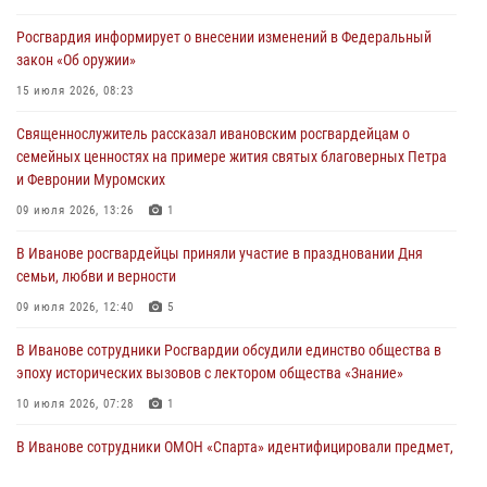
Росгвардия информирует о внесении изменений в Федеральный
Мероприятия в рамках акции «Каникулы с Росгвардией»
закон «Об оружии»
продолжаются в Ивановской области
15 июля 2026, 08:23
31 июля 2026, 11:08
Священнослужитель рассказал ивановским росгвардейцам о
В Ивановской области при содействии Росгвардии задержаны
семейных ценностях на примере жития святых благоверных Петра
подозреваемые в серии автомобильных краж
и Февронии Муромских
30 июля 2026, 12:41
2
09 июля 2026, 13:26
1
Росгвардейцы Иванова приняли участие в богослужении в честь
В Иванове росгвардейцы приняли участие в праздновании Дня
празднования Дня Крещения Руси
семьи, любви и верности
28 июля 2026, 08:57
4
09 июля 2026, 12:40
5
В Иванове сотрудники Росгвардии обсудили единство общества в
эпоху исторических вызовов с лектором общества «Знание»
10 июля 2026, 07:28
1
В Иванове сотрудники ОМОН «Спарта» идентифицировали предмет,
схожий с гранатой