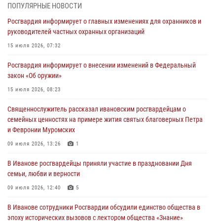
ПОПУЛЯРНЫЕ НОВОСТИ
Росгвардейцы Иванова приняли участие в богослужении в честь
Росгвардия информирует о главных изменениях для охранников и
празднования Дня Крещения Руси
руководителей частных охранных организаций
28 июля 2026, 08:57
4
15 июля 2026, 07:32
День открытых дверей провели сотрудники СОБР "Сумрак"
Росгвардия информирует о внесении изменений в Федеральный
Росгвардии для ивановской молодежи
закон «Об оружии»
27 июля 2026, 14:10
2
15 июля 2026, 08:23
Представители ивановского ОМОН "Спарта" провели обучающее
Священнослужитель рассказал ивановским росгвардейцам о
занятие с вопитанниками детского лагеря
семейных ценностях на примере жития святых благоверных Петра
27 июля 2026, 12:56
2
и Февронии Муромских
Координационный совет по взаимодействию с частными
09 июля 2026, 13:26
1
охранными организациями состоялся в Управлении Росгвардии по
В Иванове росгвардейцы приняли участие в праздновании Дня
Ивановской области
семьи, любви и верности
24 июля 2026, 15:25
12
09 июля 2026, 12:40
5
В Иванове сотрудники Росгвардии обсудили единство общества в
эпоху исторических вызовов с лектором общества «Знание»