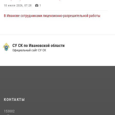
10 июля 2026, 07:28
1
В Иванове сотрудниками лицензионно-разрешительной работы
Росгвардии проверено более 90 владельцев оружия за неделю
07 июля 2026, 13:04
Ивановские росгвардейцы с начала года направили в зону СВО
более 250 единиц оружия
СУ СК по Ивановской области
Официальный сайт СУ СК
08 июля 2026, 09:39
В Иванове сотрудники ОМОН «Спарта» идентифицировали предмет,
схожий с гранатой
10 июля 2026, 09:29
1
В Иванове росгвардейцы задержали подозреваемого в краже 38
упаковок масла
08 июля 2026, 09:35
КОНТАКТЫ
Центральный округ Росгвардии отмечает 105-летие
153002
15 июля 2026, 13:03