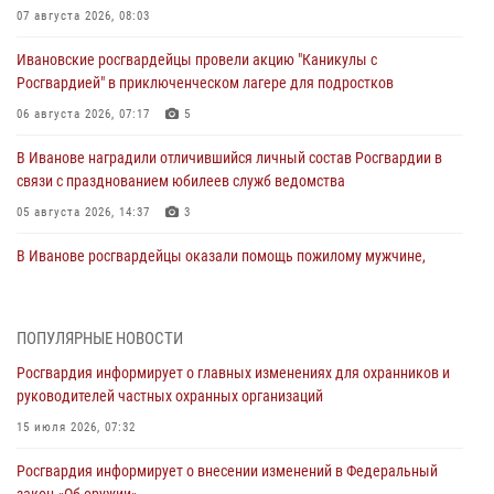
07 августа 2026, 08:03
Ивановские росгвардейцы провели акцию "Каникулы с
Росгвардией" в приключенческом лагере для подростков
06 августа 2026, 07:17
5
В Иванове наградили отличившийся личный состав Росгвардии в
связи с празднованием юбилеев служб ведомства
05 августа 2026, 14:37
3
В Иванове росгвардейцы оказали помощь пожилому мужчине,
которому стало плохо во время проведения массового мероприятия
03 августа 2026, 12:15
ПОПУЛЯРНЫЕ НОВОСТИ
В Иванове личный состав Росгвардии принял участие в
Росгвардия информирует о главных изменениях для охранников и
торжественных мероприятиях, посвященных празднованию Дня
руководителей частных охранных организаций
Воздушно-десантных войск
15 июля 2026, 07:32
02 августа 2026, 11:46
13
Росгвардия информирует о внесении изменений в Федеральный
Мероприятия в рамках акции «Каникулы с Росгвардией»