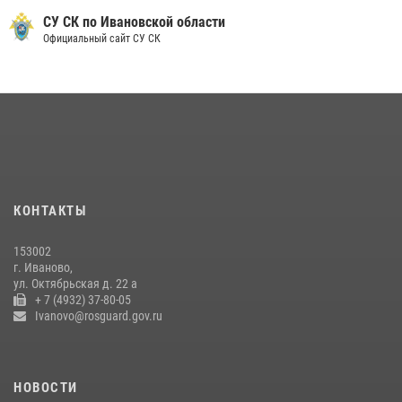
схожий с гранатой
СУ СК по Ивановской области
Официальный сайт СУ СК
10 июля 2026, 09:29
1
В Иванове росгвардейцы задержали подозреваемого в краже 38
упаковок масла
08 июля 2026, 09:35
Центральный округ Росгвардии отмечает 105-летие
15 июля 2026, 13:03
КОНТАКТЫ
Сотрудники вневедомственной охраны Росгвардии провели
занятие в летнем лагере в Кинешме
153002
16 июля 2026, 08:32
2
г. Иваново,
ул. Октябрьская д. 22 а
+ 7 (4932) 37-80-05
Ivanovo@rosguard.gov.ru
НОВОСТИ