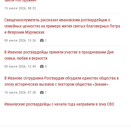
закон «Об оружии»
продолжаются в Ивановской области
15 июля 2026, 08:23
31 июля 2026, 11:08
Священнослужитель рассказал ивановским росгвардейцам о
В Ивановской области при содействии Росгвардии задержаны
семейных ценностях на примере жития святых благоверных Петра
подозреваемые в серии автомобильных краж
и Февронии Муромских
30 июля 2026, 12:41
2
09 июля 2026, 13:26
1
Росгвардейцы Иванова приняли участие в богослужении в честь
В Иванове росгвардейцы приняли участие в праздновании Дня
празднования Дня Крещения Руси
семьи, любви и верности
28 июля 2026, 08:57
4
09 июля 2026, 12:40
5
В Иванове сотрудники Росгвардии обсудили единство общества в
эпоху исторических вызовов с лектором общества «Знание»
10 июля 2026, 07:28
1
Ивановские росгвардейцы с начала года направили в зону СВО
более 250 единиц оружия
08 июля 2026, 09:39
В Иванове сотрудники ОМОН «Спарта» идентифицировали предмет,