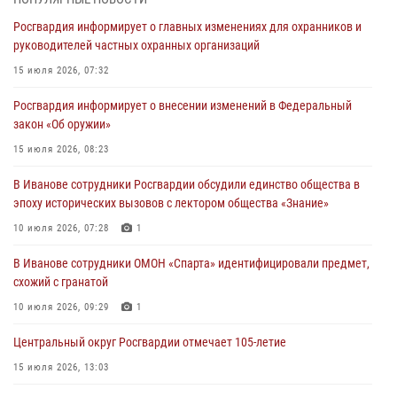
В Иванове личный состав Росгвардии принял участие в
Росгвардия информирует о главных изменениях для охранников и
торжественных мероприятиях, посвященных празднованию Дня
руководителей частных охранных организаций
Воздушно-десантных войск
15 июля 2026, 07:32
02 августа 2026, 11:46
13
Росгвардия информирует о внесении изменений в Федеральный
Мероприятия в рамках акции «Каникулы с Росгвардией»
закон «Об оружии»
продолжаются в Ивановской области
15 июля 2026, 08:23
31 июля 2026, 11:08
В Иванове сотрудники Росгвардии обсудили единство общества в
В Ивановской области при содействии Росгвардии задержаны
эпоху исторических вызовов с лектором общества «Знание»
подозреваемые в серии автомобильных краж
10 июля 2026, 07:28
1
30 июля 2026, 12:41
2
В Иванове сотрудники ОМОН «Спарта» идентифицировали предмет,
Росгвардейцы Иванова приняли участие в богослужении в честь
схожий с гранатой
празднования Дня Крещения Руси
10 июля 2026, 09:29
1
28 июля 2026, 08:57
4
Центральный округ Росгвардии отмечает 105-летие
15 июля 2026, 13:03