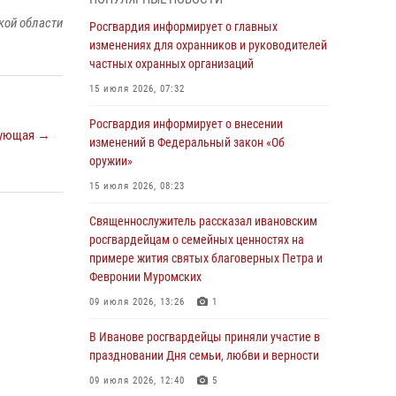
05 августа 2026, 14:37
3
кой области
Росгвардия информирует о главных
В Иванове росгвардейцы оказали помощь
изменениях для охранников и руководителей
пожилому мужчине, которому стало плохо во
частных охранных организаций
время проведения массового мероприятия
15 июля 2026, 07:32
03 августа 2026, 12:15
Росгвардия информирует о внесении
ующая →
В Иванове личный состав Росгвардии принял
изменений в Федеральный закон «Об
участие в торжественных мероприятиях,
оружии»
посвященных празднованию Дня Воздушно-
15 июля 2026, 08:23
десантных войск
Священнослужитель рассказал ивановским
02 августа 2026, 11:46
13
росгвардейцам о семейных ценностях на
Мероприятия в рамках акции «Каникулы с
примере жития святых благоверных Петра и
Росгвардией» продолжаются в Ивановской
Февронии Муромских
области
09 июля 2026, 13:26
1
31 июля 2026, 11:08
В Иванове росгвардейцы приняли участие в
В Ивановской области при содействии
праздновании Дня семьи, любви и верности
Росгвардии задержаны подозреваемые в
09 июля 2026, 12:40
5
серии автомобильных краж