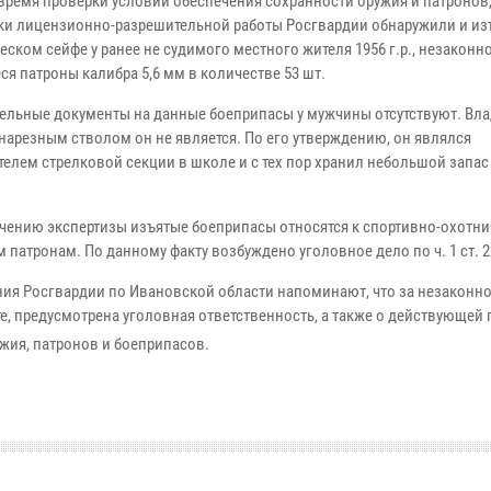
 время проверки условий обеспечения сохранности оружия и патронов
ки лицензионно-разрешительной работы Росгвардии обнаружили и из
ском сейфе у ранее не судимого местного жителя 1956 г.р., незаконн
я патроны калибра 5,6 мм в количестве 53 шт.
ельные документы на данные боеприпасы у мужчины отсутствуют. Вл
 нарезным стволом он не является. По его утверждению, он являлся
телем стрелковой секции в школе и с тех пор хранил небольшой запас
чению экспертизы изъятые боеприпасы относятся к спортивно-охотн
 патронам. По данному факту возбуждено уголовное дело по ч. 1 ст. 
ия Росгвардии по Ивановской области напоминают, что за незаконно
е, предусмотрена уголовная ответственность, а также о действующей
жия, патронов и боеприпасов.