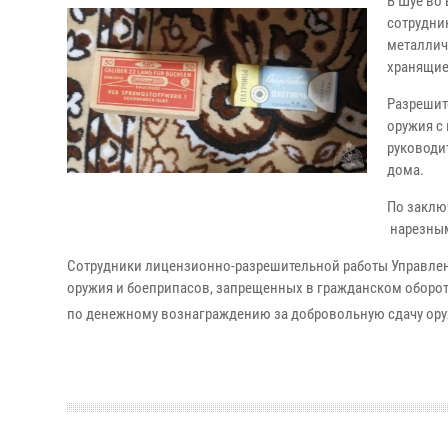
В Шуе во
сотрудни
металличе
хранящиес
Разрешит
оружия с
руководи
дома.
По заклю
нарезным
Сотрудники лицензионно-разрешительной работы Управлен
оружия и боеприпасов, запрещенных в гражданском оборот
по денежному вознаграждению за добровольную сдачу ору