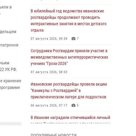
,
ъяли в
В юбилейный год ведомства ивановские
о
росгвардейцы продолжают проводить
интерактивные занятия в местах детского
отдыха
адельцем
07 августа 2026, 09:39
7
 патронов
Сотрудники Росгвардии приняли участие в
межведомственных антитеррористических
ичьим
учениях "Гроза-2026"
222 УК РФ.
07 августа 2026, 08:03
е хранение
Ивановские росгвардейцы провели акцию
 программе
"Каникулы с Росгвардией" в
приключенческом лагере для подростков
06 августа 2026, 07:17
5
В Иванове наградили отличившийся личный
состав Росгвардии в связи с празднованием
юбилеев служб ведомства
ПОПУЛЯРНЫЕ НОВОСТИ