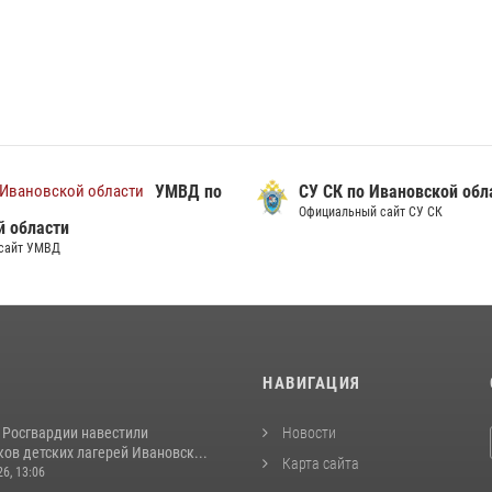
УМВД по
СУ СК по Ивановской обл
Официальный сайт СУ СК
й области
сайт УМВД
И
НАВИГАЦИЯ
 Росгвардии навестили
Новости
ов детских лагерей Ивановск...
Карта сайта
26, 13:06