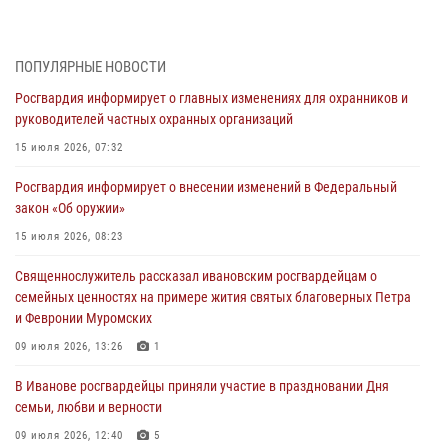
которому стало плохо во время проведения массового мероприятия
03 августа 2026, 12:15
ПОПУЛЯРНЫЕ НОВОСТИ
В Иванове личный состав Росгвардии принял участие в
Росгвардия информирует о главных изменениях для охранников и
торжественных мероприятиях, посвященных празднованию Дня
руководителей частных охранных организаций
Воздушно-десантных войск
15 июля 2026, 07:32
02 августа 2026, 11:46
13
Росгвардия информирует о внесении изменений в Федеральный
Мероприятия в рамках акции «Каникулы с Росгвардией»
закон «Об оружии»
продолжаются в Ивановской области
15 июля 2026, 08:23
31 июля 2026, 11:08
Священнослужитель рассказал ивановским росгвардейцам о
В Ивановской области при содействии Росгвардии задержаны
семейных ценностях на примере жития святых благоверных Петра
подозреваемые в серии автомобильных краж
и Февронии Муромских
30 июля 2026, 12:41
2
09 июля 2026, 13:26
1
Росгвардейцы Иванова приняли участие в богослужении в честь
В Иванове росгвардейцы приняли участие в праздновании Дня
празднования Дня Крещения Руси
семьи, любви и верности
28 июля 2026, 08:57
4
09 июля 2026, 12:40
5