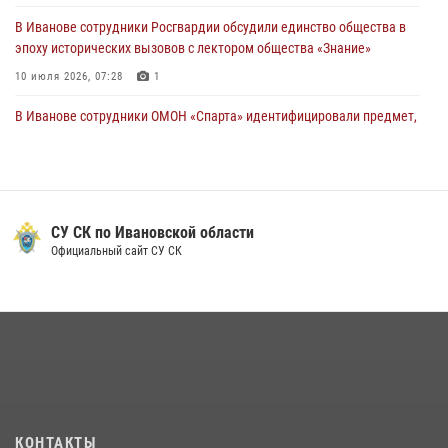
В Иванове сотрудники Росгвардии обсудили единство общества в
эпоху исторических вызовов с лектором общества «Знание»
10 июля 2026, 07:28
1
В Иванове сотрудники ОМОН «Спарта» идентифицировали предмет,
схожий с гранатой
10 июля 2026, 09:29
1
Центральный округ Росгвардии отмечает 105-летие
СУ СК по Ивановской области
15 июля 2026, 13:03
Официальный сайт СУ СК
Сотрудники вневедомственной охраны Росгвардии провели
занятие в летнем лагере в Кинешме
16 июля 2026, 08:32
2
Ивановские росгвардейцы более 340 раз выезжали по сигналу
тревоги за неделю
15 июля 2026, 06:54
КОНТАКТЫ