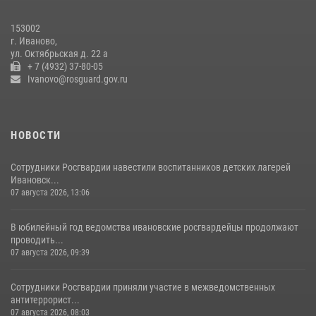
В Иванове росгвардейцы обеспечили безопасность граждан во
время проведения четвертого этапа престижной многодневки
153002
«Россия»
г. Иваново,
20 июля 2026, 09:12
3
ул. Октябрьская д. 22 а
+ 7 (4932) 37-80-05
Ivanovo@rosguard.gov.ru
НОВОСТИ
Сотрудники Росгвардии навестили воспитанников детских лагерей
Ивановск...
07 августа 2026, 13:06
В юбилейный год ведомства ивановские росгвардейцы продолжают
проводить...
07 августа 2026, 09:39
Сотрудники Росгвардии приняли участие в межведомственных
антитеррорист...
07 августа 2026, 08:03