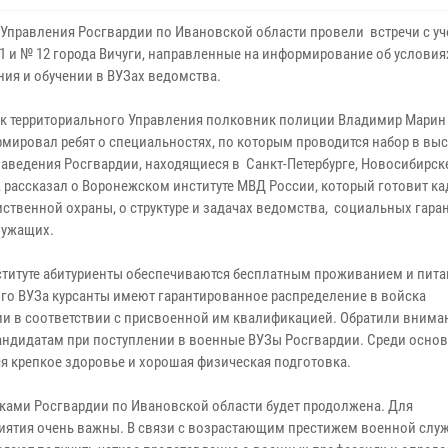
Управления Росгвардии по Ивановской области провели встречи с у
1 и № 12 города Вичуги, направленные на информирование об условия
ния и обучении в ВУЗах ведомства.
к территориального Управления полковник полиции Владимир Марин
мировал ребят о специальностях, по которым проводится набор в вы
заведения Росгвардии, находящиеся в Санкт-Петербурге, Новосибирск
, рассказал о Воронежском институте МВД России, который готовит ка
ственной охраны, о структуре и задачах ведомства, социальных гара
лужащих.
нституте абитуриенты обеспечиваются бесплатным проживанием и пита
ого ВУЗа курсанты имеют гарантированное распределение в войска
ии в соответствии с присвоенной им квалификацией. Обратили внима
кандидатам при поступлении в военные ВУЗы Росгвардии. Среди осно
я крепкое здоровье и хорошая физическая подготовка.
ками Росгвардии по Ивановской области будет продолжена. Для
ятия очень важны. В связи с возрастающим престижем военной слу