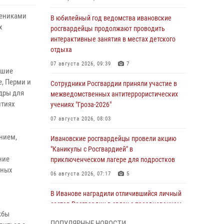
чениками
В юбилейный год ведомства ивановские
х
росгвардейцы продолжают проводить
интерактивные занятия в местах детского
отдыха
07 августа 2026, 09:39
7
сшие
е, Перми и
Сотрудники Росгвардии приняли участие в
дры для
межведомственных антитеррористических
нтиях
учениях "Гроза-2026"
07 августа 2026, 08:03
нием,
Ивановские росгвардейцы провели акцию
"Каникулы с Росгвардией" в
ние
приключенческом лагере для подростков
вных
06 августа 2026, 07:17
5
В Иванове наградили отличившийся личный
состав Росгвардии в связи с празднованием
жбы
юбилеев служб ведомства
ПОПУЛЯРНЫЕ НОВОСТИ