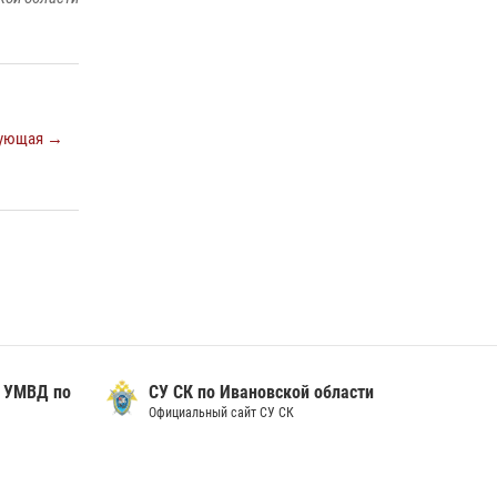
выезжали по сигналу тревоги за неделю
15 июля 2026, 06:54
В Иванове росгвардейцы обеспечили
безопасность граждан во время проведения
ующая →
четвертого этапа престижной многодневки
«Россия»
20 июля 2026, 09:12
3
асти
УФСИН
по
Ивановской области
Официальный сайт УФСИН