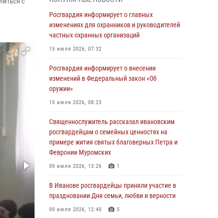
литься с
05 августа 2026, 14:37
3
Росгвардия информирует о главных
В Иванове росгвардейцы оказали помощь
изменениях для охранников и руководителей
пожилому мужчине, которому стало плохо во
частных охранных организаций
время проведения массового мероприятия
15 июля 2026, 07:32
03 августа 2026, 12:15
Росгвардия информирует о внесении
В Иванове личный состав Росгвардии принял
изменений в Федеральный закон «Об
участие в торжественных мероприятиях,
оружии»
посвященных празднованию Дня Воздушно-
15 июля 2026, 08:23
десантных войск
Священнослужитель рассказал ивановским
02 августа 2026, 11:46
13
росгвардейцам о семейных ценностях на
Мероприятия в рамках акции «Каникулы с
примере жития святых благоверных Петра и
Росгвардией» продолжаются в Ивановской
Февронии Муромских
области
09 июля 2026, 13:26
1
31 июля 2026, 11:08
В Иванове росгвардейцы приняли участие в
В Ивановской области при содействии
праздновании Дня семьи, любви и верности
Росгвардии задержаны подозреваемые в
09 июля 2026, 12:40
5
серии автомобильных краж