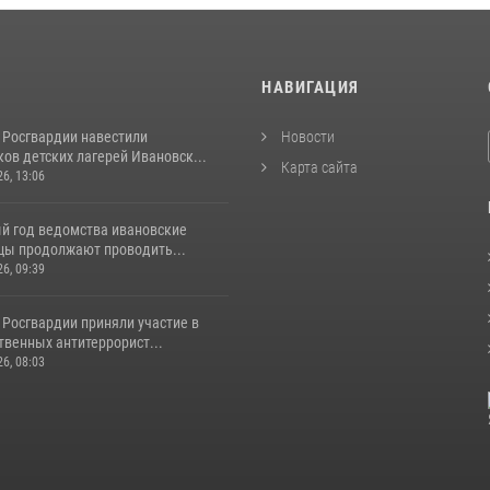
И
НАВИГАЦИЯ
 Росгвардии навестили
Новости
ов детских лагерей Ивановск...
Карта сайта
26, 13:06
й год ведомства ивановские
цы продолжают проводить...
26, 09:39
 Росгвардии приняли участие в
венных антитеррорист...
26, 08:03