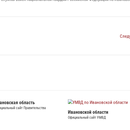
След
УМВД по
СУ СК по Ивановской обл
Официальный сайт СУ СК
й области
сайт УМВД