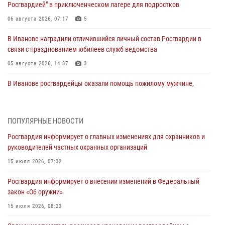
Росгвардией" в приключенческом лагере для подростков
06 августа 2026, 07:17
5
В Иванове наградили отличившийся личный состав Росгвардии в
связи с празднованием юбилеев служб ведомства
05 августа 2026, 14:37
3
В Иванове росгвардейцы оказали помощь пожилому мужчине,
которому стало плохо во время проведения массового мероприятия
03 августа 2026, 12:15
ПОПУЛЯРНЫЕ НОВОСТИ
В Иванове личный состав Росгвардии принял участие в
Росгвардия информирует о главных изменениях для охранников и
торжественных мероприятиях, посвященных празднованию Дня
руководителей частных охранных организаций
Воздушно-десантных войск
15 июля 2026, 07:32
02 августа 2026, 11:46
13
Росгвардия информирует о внесении изменений в Федеральный
Мероприятия в рамках акции «Каникулы с Росгвардией»
закон «Об оружии»
продолжаются в Ивановской области
15 июля 2026, 08:23
31 июля 2026, 11:08