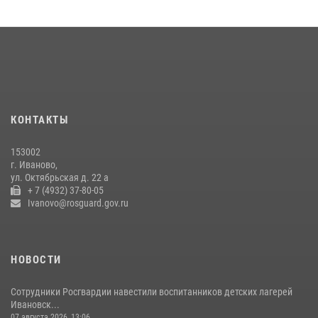
занятие в летнем лагере в Кинешме
16 июля 2026, 08:32
2
Ивановские росгвардейцы более 340 раз выезжали по сигналу
тревоги за неделю
15 июля 2026, 06:54
КОНТАКТЫ
В Иванове росгвардейцы обеспечили безопасность граждан во
время проведения четвертого этапа престижной многодневки
153002
«Россия»
г. Иваново,
20 июля 2026, 09:12
3
ул. Октябрьская д. 22 а
+ 7 (4932) 37-80-05
Ivanovo@rosguard.gov.ru
НОВОСТИ
Сотрудники Росгвардии навестили воспитанников детских лагерей
Ивановск...
07 августа 2026, 13:06