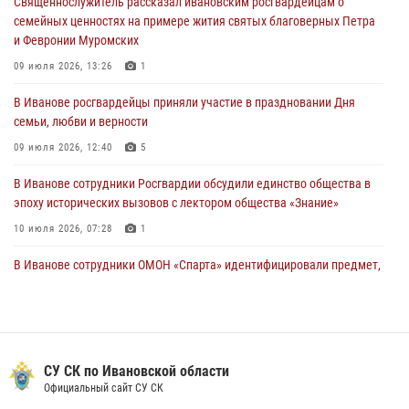
Священнослужитель рассказал ивановским росгвардейцам о
В Ивановской области при содействии Росгвардии задержаны
семейных ценностях на примере жития святых благоверных Петра
подозреваемые в серии автомобильных краж
и Февронии Муромских
30 июля 2026, 12:41
2
09 июля 2026, 13:26
1
Росгвардейцы Иванова приняли участие в богослужении в честь
В Иванове росгвардейцы приняли участие в праздновании Дня
празднования Дня Крещения Руси
семьи, любви и верности
28 июля 2026, 08:57
4
09 июля 2026, 12:40
5
В Иванове сотрудники Росгвардии обсудили единство общества в
эпоху исторических вызовов с лектором общества «Знание»
10 июля 2026, 07:28
1
В Иванове сотрудники ОМОН «Спарта» идентифицировали предмет,
схожий с гранатой
10 июля 2026, 09:29
1
Центральный округ Росгвардии отмечает 105-летие
СУ СК по Ивановской области
15 июля 2026, 13:03
Официальный сайт СУ СК
Сотрудники вневедомственной охраны Росгвардии провели