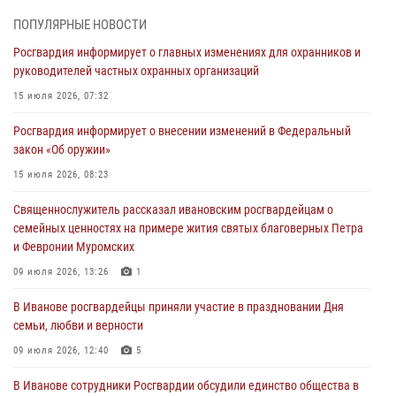
30 июля 2026, 12:41
2
ПОПУЛЯРНЫЕ НОВОСТИ
Росгвардейцы Иванова приняли участие в богослужении в честь
Росгвардия информирует о главных изменениях для охранников и
празднования Дня Крещения Руси
руководителей частных охранных организаций
28 июля 2026, 08:57
4
15 июля 2026, 07:32
День открытых дверей провели сотрудники СОБР "Сумрак"
Росгвардия информирует о внесении изменений в Федеральный
Росгвардии для ивановской молодежи
закон «Об оружии»
27 июля 2026, 14:10
2
15 июля 2026, 08:23
Представители ивановского ОМОН "Спарта" провели обучающее
Священнослужитель рассказал ивановским росгвардейцам о
занятие с вопитанниками детского лагеря
семейных ценностях на примере жития святых благоверных Петра
27 июля 2026, 12:56
2
и Февронии Муромских
Координационный совет по взаимодействию с частными
09 июля 2026, 13:26
1
охранными организациями состоялся в Управлении Росгвардии по
В Иванове росгвардейцы приняли участие в праздновании Дня
Ивановской области
семьи, любви и верности
24 июля 2026, 15:25
12
09 июля 2026, 12:40
5
В Иванове сотрудники Росгвардии обсудили единство общества в