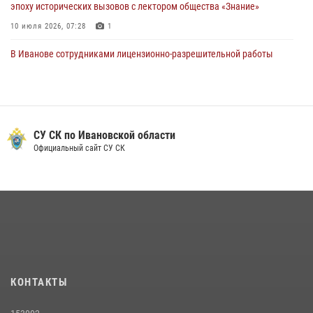
эпоху исторических вызовов с лектором общества «Знание»
10 июля 2026, 07:28
1
В Иванове сотрудниками лицензионно-разрешительной работы
Росгвардии проверено более 90 владельцев оружия за неделю
07 июля 2026, 13:04
Ивановские росгвардейцы с начала года направили в зону СВО
более 250 единиц оружия
СУ СК по Ивановской области
Официальный сайт СУ СК
08 июля 2026, 09:39
В Иванове сотрудники ОМОН «Спарта» идентифицировали предмет,
схожий с гранатой
10 июля 2026, 09:29
1
В Иванове росгвардейцы задержали подозреваемого в краже 38
упаковок масла
08 июля 2026, 09:35
КОНТАКТЫ
Центральный округ Росгвардии отмечает 105-летие