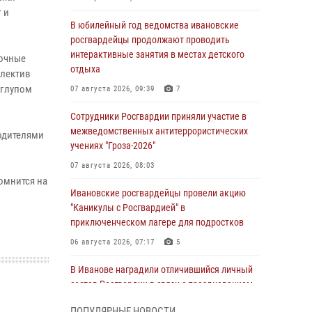
 и
В юбилейный год ведомства ивановские
росгвардейцы продолжают проводить
интерактивные занятия в местах детского
зочные
отдыха
ллектив
 глупом
07 августа 2026, 09:39
7
Сотрудники Росгвардии приняли участие в
межведомственных антитеррористических
одителями
учениях "Гроза-2026"
07 августа 2026, 08:03
омнится на
Ивановские росгвардейцы провели акцию
"Каникулы с Росгвардией" в
приключенческом лагере для подростков
06 августа 2026, 07:17
5
В Иванове наградили отличившийся личный
состав Росгвардии в связи с празднованием
юбилеев служб ведомства
ПОПУЛЯРНЫЕ НОВОСТИ