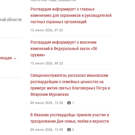
05 августа 2026, 14:37
3
Росгвардия информирует о главных
В Иванове росгвардейцы оказали помощь
изменениях для охранников и руководителей
кой области
пожилому мужчине, которому стало плохо во
частных охранных организаций
время проведения массового мероприятия
15 июля 2026, 07:32
03 августа 2026, 12:15
Росгвардия информирует о внесении
В Иванове личный состав Росгвардии принял
изменений в Федеральный закон «Об
участие в торжественных мероприятиях,
оружии»
ующая →
посвященных празднованию Дня Воздушно-
15 июля 2026, 08:23
десантных войск
Священнослужитель рассказал ивановским
02 августа 2026, 11:46
13
росгвардейцам о семейных ценностях на
Мероприятия в рамках акции «Каникулы с
примере жития святых благоверных Петра и
Росгвардией» продолжаются в Ивановской
Февронии Муромских
области
09 июля 2026, 13:26
1
31 июля 2026, 11:08
В Иванове росгвардейцы приняли участие в
В Ивановской области при содействии
праздновании Дня семьи, любви и верности
Росгвардии задержаны подозреваемые в
09 июля 2026, 12:40
5
серии автомобильных краж