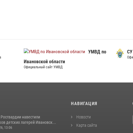
УМВД по
СУ СК по Ивановской обл
Официальный сайт СУ СК
й области
сайт УМВД
И
НАВИГАЦИЯ
 Росгвардии навестили
Новости
ов детских лагерей Ивановск...
Карта сайта
26, 13:06