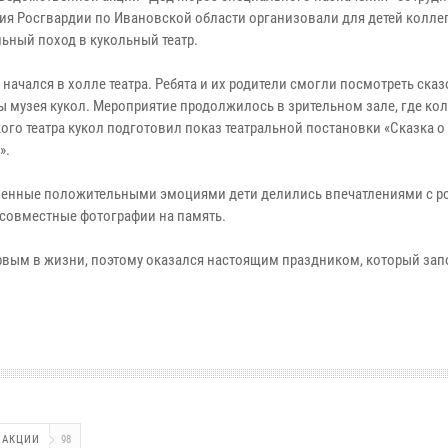
ия Росгвардии по Ивановской области организовали для детей коллег
льный поход в кукольный театр.
начался в холле театра. Ребята и их родители смогли посмотреть ска
ы музея кукол. Мероприятие продолжилось в зрительном зале, где ко
ого театра кукол подготовил показ театральной постановки «Сказка о
».
енные положительными эмоциями дети делились впечатлениями с р
 совместные фотографии на память.
ервым в жизни, поэтому оказался настоящим праздником, который зап
 АКЦИИ
98