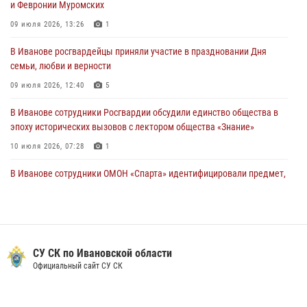
и Февронии Муромских
30 июля 2026, 12:41
2
09 июля 2026, 13:26
1
Росгвардейцы Иванова приняли участие в богослужении в честь
В Иванове росгвардейцы приняли участие в праздновании Дня
празднования Дня Крещения Руси
семьи, любви и верности
28 июля 2026, 08:57
4
09 июля 2026, 12:40
5
В Иванове сотрудники Росгвардии обсудили единство общества в
эпоху исторических вызовов с лектором общества «Знание»
10 июля 2026, 07:28
1
В Иванове сотрудники ОМОН «Спарта» идентифицировали предмет,
схожий с гранатой
10 июля 2026, 09:29
1
Ивановские росгвардейцы с начала года направили в зону СВО
более 250 единиц оружия
СУ СК по Ивановской области
Официальный сайт СУ СК
08 июля 2026, 09:39
В Иванове росгвардейцы задержали подозреваемого в краже 38