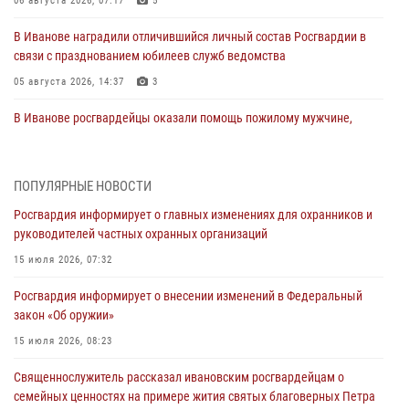
06 августа 2026, 07:17
5
В Иванове наградили отличившийся личный состав Росгвардии в
связи с празднованием юбилеев служб ведомства
05 августа 2026, 14:37
3
В Иванове росгвардейцы оказали помощь пожилому мужчине,
которому стало плохо во время проведения массового мероприятия
03 августа 2026, 12:15
ПОПУЛЯРНЫЕ НОВОСТИ
В Иванове личный состав Росгвардии принял участие в
Росгвардия информирует о главных изменениях для охранников и
торжественных мероприятиях, посвященных празднованию Дня
руководителей частных охранных организаций
Воздушно-десантных войск
15 июля 2026, 07:32
02 августа 2026, 11:46
13
Росгвардия информирует о внесении изменений в Федеральный
Мероприятия в рамках акции «Каникулы с Росгвардией»
закон «Об оружии»
продолжаются в Ивановской области
15 июля 2026, 08:23
31 июля 2026, 11:08
Священнослужитель рассказал ивановским росгвардейцам о
В Ивановской области при содействии Росгвардии задержаны
семейных ценностях на примере жития святых благоверных Петра
подозреваемые в серии автомобильных краж