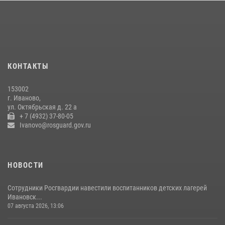
упаковок масла
08 июля 2026, 09:35
Центральный округ Росгвардии отмечает 105-летие
15 июля 2026, 13:03
КОНТАКТЫ
Сотрудники вневедомственной охраны Росгвардии провели
занятие в летнем лагере в Кинешме
153002
16 июля 2026, 08:32
2
г. Иваново,
ул. Октябрьская д. 22 а
+ 7 (4932) 37-80-05
Ivanovo@rosguard.gov.ru
НОВОСТИ
Сотрудники Росгвардии навестили воспитанников детских лагерей
Ивановск...
07 августа 2026, 13:06