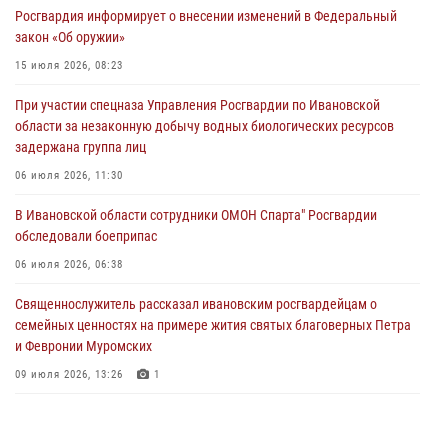
Росгвардия информирует о внесении изменений в Федеральный
занятие с вопитанниками детского лагеря
закон «Об оружии»
27 июля 2026, 12:56
2
15 июля 2026, 08:23
Координационный совет по взаимодействию с частными
При участии спецназа Управления Росгвардии по Ивановской
охранными организациями состоялся в Управлении Росгвардии по
области за незаконную добычу водных биологических ресурсов
Ивановской области
задержана группа лиц
24 июля 2026, 15:25
12
06 июля 2026, 11:30
В Шуе сотрудники Росгвардии изъяли незаконно хранящиеся
В Ивановской области сотрудники ОМОН Спарта" Росгвардии
патроны у местного жителя
обследовали боеприпас
24 июля 2026, 13:53
2
06 июля 2026, 06:38
Священнослужитель рассказал ивановским росгвардейцам о
семейных ценностях на примере жития святых благоверных Петра
и Февронии Муромских
09 июля 2026, 13:26
1
В Иванове росгвардейцы приняли участие в праздновании Дня
семьи, любви и верности