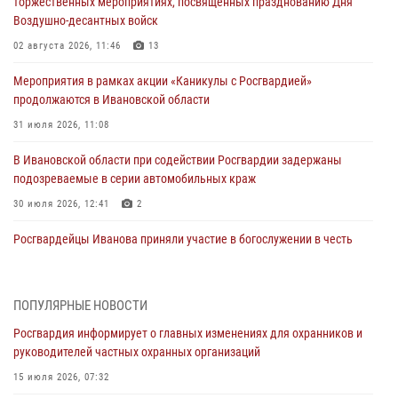
торжественных мероприятиях, посвященных празднованию Дня
Воздушно-десантных войск
02 августа 2026, 11:46
13
Мероприятия в рамках акции «Каникулы с Росгвардией»
продолжаются в Ивановской области
31 июля 2026, 11:08
В Ивановской области при содействии Росгвардии задержаны
подозреваемые в серии автомобильных краж
30 июля 2026, 12:41
2
Росгвардейцы Иванова приняли участие в богослужении в честь
празднования Дня Крещения Руси
28 июля 2026, 08:57
4
ПОПУЛЯРНЫЕ НОВОСТИ
День открытых дверей провели сотрудники СОБР "Сумрак"
Росгвардия информирует о главных изменениях для охранников и
Росгвардии для ивановской молодежи
руководителей частных охранных организаций
27 июля 2026, 14:10
2
15 июля 2026, 07:32
Представители ивановского ОМОН "Спарта" провели обучающее