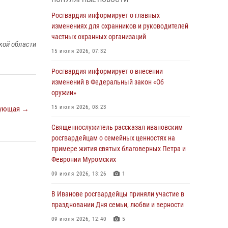
05 августа 2026, 14:37
3
Росгвардия информирует о главных
В Иванове росгвардейцы оказали помощь
изменениях для охранников и руководителей
пожилому мужчине, которому стало плохо во
частных охранных организаций
кой области
время проведения массового мероприятия
15 июля 2026, 07:32
03 августа 2026, 12:15
Росгвардия информирует о внесении
В Иванове личный состав Росгвардии принял
изменений в Федеральный закон «Об
участие в торжественных мероприятиях,
оружии»
посвященных празднованию Дня Воздушно-
15 июля 2026, 08:23
ующая →
десантных войск
Священнослужитель рассказал ивановским
02 августа 2026, 11:46
13
росгвардейцам о семейных ценностях на
Мероприятия в рамках акции «Каникулы с
примере жития святых благоверных Петра и
Росгвардией» продолжаются в Ивановской
Февронии Муромских
области
09 июля 2026, 13:26
1
31 июля 2026, 11:08
В Иванове росгвардейцы приняли участие в
В Ивановской области при содействии
праздновании Дня семьи, любви и верности
Росгвардии задержаны подозреваемые в
09 июля 2026, 12:40
5
серии автомобильных краж