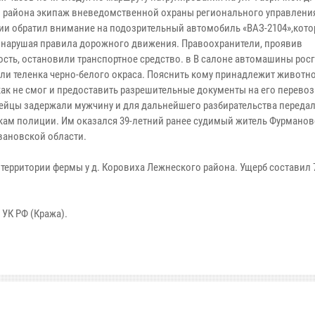
 района экипаж вневедомственной охраны регионального управлени
ии обратил внимание на подозрительный автомобиль «ВАЗ-2104»,кот
 нарушая правила дорожного движения. Правоохранители, проявив
ость, остановили транспортное средство. в В салоне автомашины ро
ли теленка черно-белого окраса. Пояснить кому принадлежит животн
как не смог и предоставить разрешительные документы на его перевоз
ейцы задержали мужчину и для дальнейшего разбирательства переда
кам полиции. Им оказался 39-летний ранее судимый житель Фурманов
вановской области.
ерритории фермы у д. Коровиха Лежнеского района. Ущерб составил 7
 УК РФ (Кража).