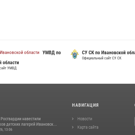
УМВД по
СУ СК по Ивановской обл
Официальный сайт СУ СК
й области
сайт УМВД
И
НАВИГАЦИЯ
 Росгвардии навестили
Новости
ов детских лагерей Ивановск...
Карта сайта
26, 13:06