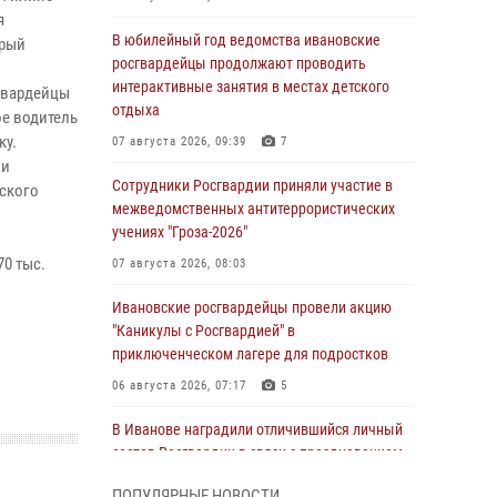
я
В юбилейный год ведомства ивановские
орый
росгвардейцы продолжают проводить
интерактивные занятия в местах детского
сгвардейцы
отдыха
ое водитель
ку.
07 августа 2026, 09:39
7
ли
Сотрудники Росгвардии приняли участие в
ского
межведомственных антитеррористических
учениях "Гроза-2026"
0 тыс.
07 августа 2026, 08:03
Ивановские росгвардейцы провели акцию
"Каникулы с Росгвардией" в
приключенческом лагере для подростков
06 августа 2026, 07:17
5
В Иванове наградили отличившийся личный
состав Росгвардии в связи с празднованием
юбилеев служб ведомства
ПОПУЛЯРНЫЕ НОВОСТИ