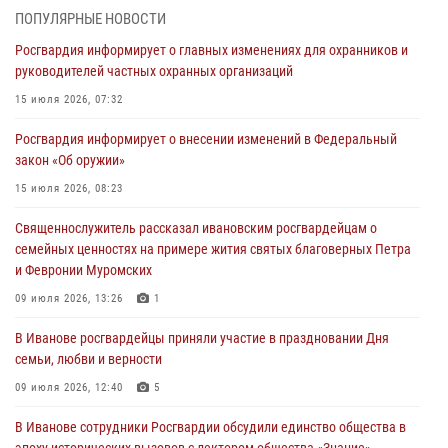
ПОПУЛЯРНЫЕ НОВОСТИ
В Иванове личный состав Росгвардии принял участие в
Росгвардия информирует о главных изменениях для охранников и
торжественных мероприятиях, посвященных празднованию Дня
руководителей частных охранных организаций
Воздушно-десантных войск
15 июля 2026, 07:32
02 августа 2026, 11:46
13
Росгвардия информирует о внесении изменений в Федеральный
Мероприятия в рамках акции «Каникулы с Росгвардией»
закон «Об оружии»
продолжаются в Ивановской области
15 июля 2026, 08:23
31 июля 2026, 11:08
Священнослужитель рассказал ивановским росгвардейцам о
В Ивановской области при содействии Росгвардии задержаны
семейных ценностях на примере жития святых благоверных Петра
подозреваемые в серии автомобильных краж
и Февронии Муромских
30 июля 2026, 12:41
2
09 июля 2026, 13:26
1
Росгвардейцы Иванова приняли участие в богослужении в честь
В Иванове росгвардейцы приняли участие в праздновании Дня
празднования Дня Крещения Руси
семьи, любви и верности
28 июля 2026, 08:57
4
09 июля 2026, 12:40
5
В Иванове сотрудники Росгвардии обсудили единство общества в