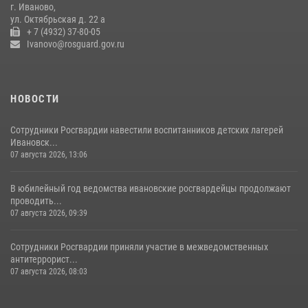
г. Иваново,
20 июля 2026, 09:12
3
ул. Октябрьская д. 22 а
+ 7 (4932) 37-80-05
Ivanovo@rosguard.gov.ru
НОВОСТИ
Сотрудники Росгвардии навестили воспитанников детских лагерей
Ивановск...
07 августа 2026, 13:06
В юбилейный год ведомства ивановские росгвардейцы продолжают
проводить...
07 августа 2026, 09:39
Сотрудники Росгвардии приняли участие в межведомственных
антитеррорист...
07 августа 2026, 08:03