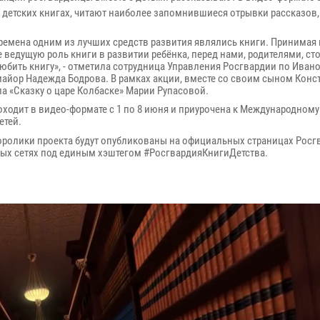
детских книгах, читают наиболее запомнившиеся отрывки рассказов, 
времена одним из лучших средств развития являлись книги. Принимая
 ведущую роль книги в развитии ребёнка, перед нами, родителями, сто
любить книгу», - отметила сотрудница Управления Росгвардии по Иван
майор Надежда Бодрова. В рамках акции, вместе со своим сыном Кон
ла «Сказку о царе Колбаске» Марии Рупасовой.
оходит в видео-формате с 1 по 8 июня и приурочена к Международном
етей.
оролики проекта будут опубликованы на официальных страницах Росг
ых сетях под единым хэштегом #РосгвардияКнигиДетства.