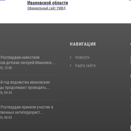
й области
сайт УМВД
И
НАВИГАЦИЯ
 Росгвардии навестили
Новости
ов детских лагерей Ивановск...
Карта сайта
26, 13:06
й год ведомства ивановские
цы продолжают проводить...
26, 09:39
 Росгвардии приняли участие в
венных антитеррорист...
26, 08:03