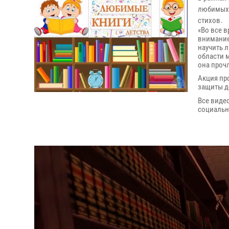
любимых 
стихов.
«Во все 
внимание
научить 
области 
она проч
Акция пр
защиты д
Все виде
социальн