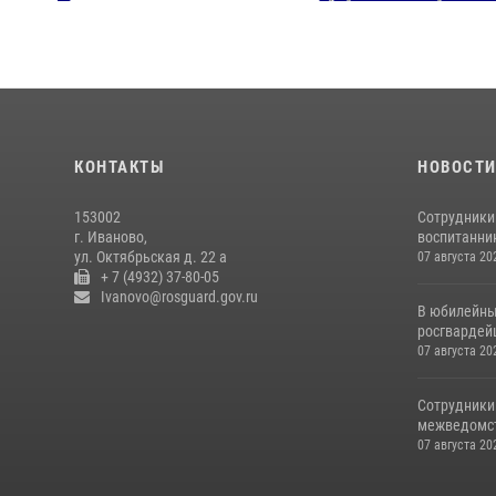
Ивановско
Официальный 
КОНТАКТЫ
НОВОСТ
153002
Сотрудники
г. Иваново,
воспитанник
ул. Октябрьская д. 22 а
07 августа 20
+ 7 (4932) 37-80-05
Ivanovo@rosguard.gov.ru
В юбилейны
росгвардей
07 августа 20
Сотрудники
межведомст
07 августа 20