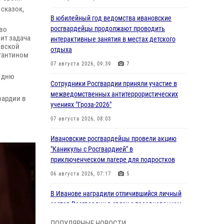
сказок,
В юбилейный год ведомства ивановские
росгвардейцы продолжают проводить
 во
ит задача
интерактивные занятия в местах детского
овской
отдыха
стантином
07 августа 2026, 09:39
7
у дню
Сотрудники Росгвардии приняли участие в
межведомственных антитеррористических
вардии в
учениях "Гроза-2026"
07 августа 2026, 08:03
Ивановские росгвардейцы провели акцию
"Каникулы с Росгвардией" в
приключенческом лагере для подростков
06 августа 2026, 07:17
5
В Иванове наградили отличившийся личный
состав Росгвардии в связи с празднованием
юбилеев служб ведомства
ПОПУЛЯРНЫЕ НОВОСТИ