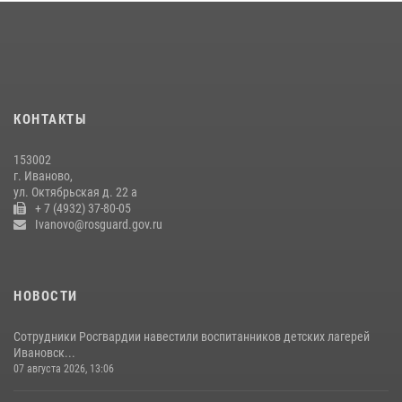
16 июля 2026, 08:32
2
Ивановские росгвардейцы более 340 раз выезжали по сигналу
тревоги за неделю
15 июля 2026, 06:54
КОНТАКТЫ
В Иванове росгвардейцы обеспечили безопасность граждан во
время проведения четвертого этапа престижной многодневки
153002
«Россия»
г. Иваново,
20 июля 2026, 09:12
3
ул. Октябрьская д. 22 а
+ 7 (4932) 37-80-05
Ivanovo@rosguard.gov.ru
НОВОСТИ
Сотрудники Росгвардии навестили воспитанников детских лагерей
Ивановск...
07 августа 2026, 13:06