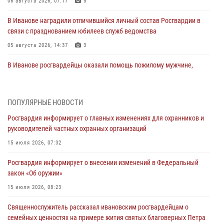
06 августа 2026, 07:17
5
В Иванове наградили отличившийся личный состав Росгвардии в
связи с празднованием юбилеев служб ведомства
05 августа 2026, 14:37
3
В Иванове росгвардейцы оказали помощь пожилому мужчине,
которому стало плохо во время проведения массового мероприятия
03 августа 2026, 12:15
ПОПУЛЯРНЫЕ НОВОСТИ
В Иванове личный состав Росгвардии принял участие в
Росгвардия информирует о главных изменениях для охранников и
торжественных мероприятиях, посвященных празднованию Дня
руководителей частных охранных организаций
Воздушно-десантных войск
15 июля 2026, 07:32
02 августа 2026, 11:46
13
Росгвардия информирует о внесении изменений в Федеральный
Мероприятия в рамках акции «Каникулы с Росгвардией»
закон «Об оружии»
продолжаются в Ивановской области
15 июля 2026, 08:23
31 июля 2026, 11:08
Священнослужитель рассказал ивановским росгвардейцам о
В Ивановской области при содействии Росгвардии задержаны
семейных ценностях на примере жития святых благоверных Петра
подозреваемые в серии автомобильных краж