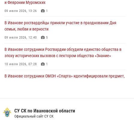
и Февронии Муромских
30 июля 2026, 12:41
2
09 июля 2026, 13:26
1
Росгвардейцы Иванова приняли участие в богослужении в честь
В Иванове росгвардейцы приняли участие в праздновании Дня
празднования Дня Крещения Руси
семьи, любви и верности
28 июля 2026, 08:57
4
09 июля 2026, 12:40
5
В Иванове сотрудники Росгвардии обсудили единство общества в
эпоху исторических вызовов с лектором общества «Знание»
10 июля 2026, 07:28
1
В Иванове сотрудники ОМОН «Спарта» идентифицировали предмет,
схожий с гранатой
10 июля 2026, 09:29
1
Центральный округ Росгвардии отмечает 105-летие
СУ СК по Ивановской области
15 июля 2026, 13:03
Официальный сайт СУ СК
Сотрудники вневедомственной охраны Росгвардии провели
занятие в летнем лагере в Кинешме