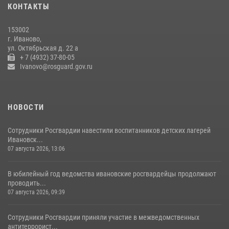
КОНТАКТЫ
В Иванове росгвардейцы обеспечили безопасность граждан во
время проведения четвертого этапа престижной многодневки
153002
«Россия»
г. Иваново,
20 июля 2026, 09:12
3
ул. Октябрьская д. 22 а
+ 7 (4932) 37-80-05
Ivanovo@rosguard.gov.ru
НОВОСТИ
Сотрудники Росгвардии навестили воспитанников детских лагерей
Ивановск...
07 августа 2026, 13:06
В юбилейный год ведомства ивановские росгвардейцы продолжают
проводить...
07 августа 2026, 09:39
Сотрудники Росгвардии приняли участие в межведомственных
антитеррорист...