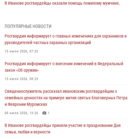
В Иванове росгвардейцы оказали помощь пожилому мужчине,
которому стало плохо во время проведения массового мероприятия
03 августа 2026, 12:15
ПОПУЛЯРНЫЕ НОВОСТИ
В Иванове личный состав Росгвардии принял участие в
Росгвардия информирует о главных изменениях для охранников и
торжественных мероприятиях, посвященных празднованию Дня
руководителей частных охранных организаций
Воздушно-десантных войск
15 июля 2026, 07:32
02 августа 2026, 11:46
13
Росгвардия информирует о внесении изменений в Федеральный
Мероприятия в рамках акции «Каникулы с Росгвардией»
закон «Об оружии»
продолжаются в Ивановской области
15 июля 2026, 08:23
31 июля 2026, 11:08
Священнослужитель рассказал ивановским росгвардейцам о
В Ивановской области при содействии Росгвардии задержаны
семейных ценностях на примере жития святых благоверных Петра
подозреваемые в серии автомобильных краж
и Февронии Муромских
30 июля 2026, 12:41
2
09 июля 2026, 13:26
1
Росгвардейцы Иванова приняли участие в богослужении в честь
В Иванове росгвардейцы приняли участие в праздновании Дня
празднования Дня Крещения Руси
семьи, любви и верности
28 июля 2026, 08:57
4