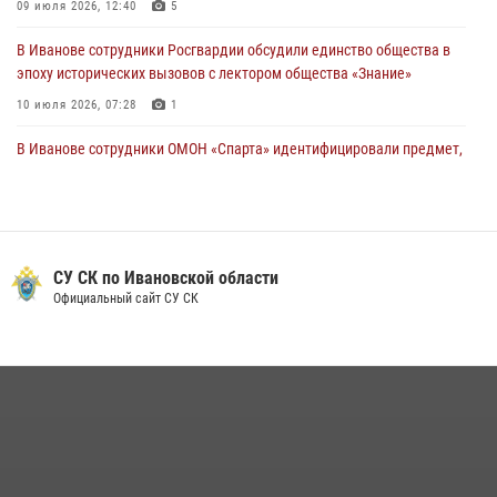
09 июля 2026, 12:40
5
В Иванове сотрудники Росгвардии обсудили единство общества в
эпоху исторических вызовов с лектором общества «Знание»
10 июля 2026, 07:28
1
В Иванове сотрудники ОМОН «Спарта» идентифицировали предмет,
схожий с гранатой
10 июля 2026, 09:29
1
Центральный округ Росгвардии отмечает 105-летие
СУ СК по Ивановской области
15 июля 2026, 13:03
Официальный сайт СУ СК
Сотрудники вневедомственной охраны Росгвардии провели
занятие в летнем лагере в Кинешме
16 июля 2026, 08:32
2
Ивановские росгвардейцы более 340 раз выезжали по сигналу
тревоги за неделю
15 июля 2026, 06:54