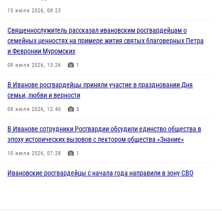
15 июля 2026, 08:23
31 июля 2026, 11:08
Священнослужитель рассказал ивановским росгвардейцам о
В Ивановской области при содействии Росгвардии задержаны
семейных ценностях на примере жития святых благоверных Петра
подозреваемые в серии автомобильных краж
и Февронии Муромских
30 июля 2026, 12:41
2
09 июля 2026, 13:26
1
Росгвардейцы Иванова приняли участие в богослужении в честь
В Иванове росгвардейцы приняли участие в праздновании Дня
празднования Дня Крещения Руси
семьи, любви и верности
28 июля 2026, 08:57
4
09 июля 2026, 12:40
5
В Иванове сотрудники Росгвардии обсудили единство общества в
эпоху исторических вызовов с лектором общества «Знание»
10 июля 2026, 07:28
1
Ивановские росгвардейцы с начала года направили в зону СВО
более 250 единиц оружия
08 июля 2026, 09:39
В Иванове сотрудники ОМОН «Спарта» идентифицировали предмет,