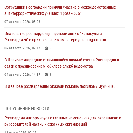
Сотрудники Росгвардии приняли участие в межведомственных
антитеррористических учениях "Гроза-2026"
07 августа 2026, 08:03
Ивановские росгвардейцы провели акцию "Каникулы с
Росгвардией" в приключенческом лагере для подростков
06 августа 2026, 07:17
5
В Иванове наградили отличившийся личный состав Росгвардии в
связи с празднованием юбилеев служб ведомства
05 августа 2026, 14:37
3
В Иванове росгвардейцы оказали помощь пожилому мужчине,
которому стало плохо во время проведения массового мероприятия
03 августа 2026, 12:15
ПОПУЛЯРНЫЕ НОВОСТИ
В Иванове личный состав Росгвардии принял участие в
Росгвардия информирует о главных изменениях для охранников и
торжественных мероприятиях, посвященных празднованию Дня
руководителей частных охранных организаций
Воздушно-десантных войск
15 июля 2026, 07:32