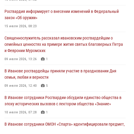
02 августа 2026, 11:46
13
Росгвардия информирует о внесении изменений в Федеральный
Мероприятия в рамках акции «Каникулы с Росгвардией»
закон «Об оружии»
продолжаются в Ивановской области
15 июля 2026, 08:23
31 июля 2026, 11:08
Священнослужитель рассказал ивановским росгвардейцам о
В Ивановской области при содействии Росгвардии задержаны
семейных ценностях на примере жития святых благоверных Петра
подозреваемые в серии автомобильных краж
и Февронии Муромских
30 июля 2026, 12:41
2
09 июля 2026, 13:26
1
Росгвардейцы Иванова приняли участие в богослужении в честь
В Иванове росгвардейцы приняли участие в праздновании Дня
празднования Дня Крещения Руси
семьи, любви и верности
28 июля 2026, 08:57
4
09 июля 2026, 12:40
5
В Иванове сотрудники Росгвардии обсудили единство общества в
эпоху исторических вызовов с лектором общества «Знание»
10 июля 2026, 07:28
1
В Иванове сотрудники ОМОН «Спарта» идентифицировали предмет,
схожий с гранатой