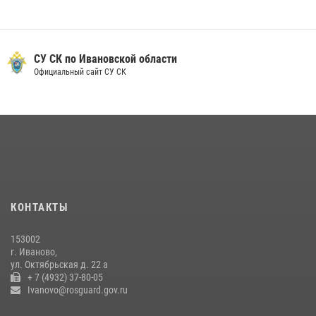
10 июля 2026, 09:29
1
Ивановские росгвардейцы с начала года направили в зону СВО
более 250 единиц оружия
СУ СК по Ивановской области
Официальный сайт СУ СК
08 июля 2026, 09:39
В Иванове росгвардейцы задержали подозреваемого в краже 38
упаковок масла
08 июля 2026, 09:35
Центральный округ Росгвардии отмечает 105-летие
15 июля 2026, 13:03
КОНТАКТЫ
Сотрудники вневедомственной охраны Росгвардии провели
занятие в летнем лагере в Кинешме
153002
16 июля 2026, 08:32
2
г. Иваново,
ул. Октябрьская д. 22 а
+ 7 (4932) 37-80-05
Ivanovo@rosguard.gov.ru