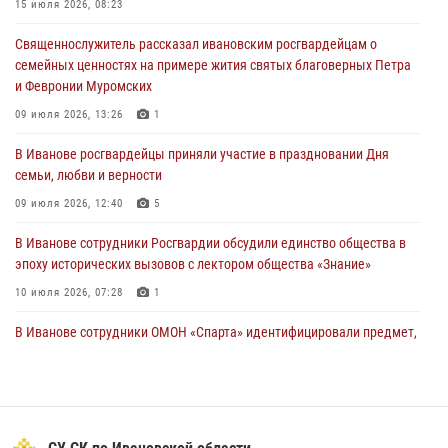
15 июля 2026, 08:23
31 июля 2026, 11:08
Священнослужитель рассказал ивановским росгвардейцам о
В Ивановской области при содействии Росгвардии задержаны
семейных ценностях на примере жития святых благоверных Петра
подозреваемые в серии автомобильных краж
и Февронии Муромских
30 июля 2026, 12:41
2
09 июля 2026, 13:26
1
Росгвардейцы Иванова приняли участие в богослужении в честь
В Иванове росгвардейцы приняли участие в праздновании Дня
празднования Дня Крещения Руси
семьи, любви и верности
28 июля 2026, 08:57
4
09 июля 2026, 12:40
5
В Иванове сотрудники Росгвардии обсудили единство общества в
эпоху исторических вызовов с лектором общества «Знание»
10 июля 2026, 07:28
1
В Иванове сотрудники ОМОН «Спарта» идентифицировали предмет,
схожий с гранатой
10 июля 2026, 09:29
1
Центральный округ Росгвардии отмечает 105-летие