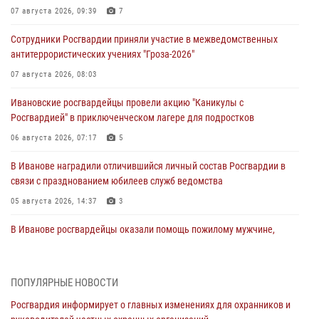
07 августа 2026, 09:39
7
Сотрудники Росгвардии приняли участие в межведомственных
антитеррористических учениях "Гроза-2026"
07 августа 2026, 08:03
Ивановские росгвардейцы провели акцию "Каникулы с
Росгвардией" в приключенческом лагере для подростков
06 августа 2026, 07:17
5
В Иванове наградили отличившийся личный состав Росгвардии в
связи с празднованием юбилеев служб ведомства
05 августа 2026, 14:37
3
В Иванове росгвардейцы оказали помощь пожилому мужчине,
которому стало плохо во время проведения массового мероприятия
03 августа 2026, 12:15
ПОПУЛЯРНЫЕ НОВОСТИ
В Иванове личный состав Росгвардии принял участие в
Росгвардия информирует о главных изменениях для охранников и
торжественных мероприятиях, посвященных празднованию Дня