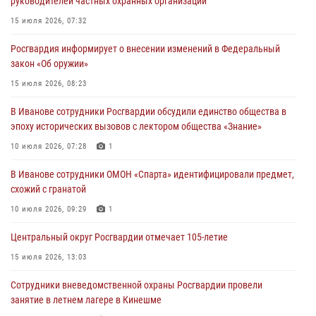
руководителей частных охранных организаций
Воздушно-десантных войск
15 июля 2026, 07:32
02 августа 2026, 11:46
13
Росгвардия информирует о внесении изменений в Федеральный
Мероприятия в рамках акции «Каникулы с Росгвардией»
закон «Об оружии»
продолжаются в Ивановской области
15 июля 2026, 08:23
31 июля 2026, 11:08
В Иванове сотрудники Росгвардии обсудили единство общества в
В Ивановской области при содействии Росгвардии задержаны
эпоху исторических вызовов с лектором общества «Знание»
подозреваемые в серии автомобильных краж
10 июля 2026, 07:28
1
30 июля 2026, 12:41
2
В Иванове сотрудники ОМОН «Спарта» идентифицировали предмет,
Росгвардейцы Иванова приняли участие в богослужении в честь
схожий с гранатой
празднования Дня Крещения Руси
10 июля 2026, 09:29
1
28 июля 2026, 08:57
4
Центральный округ Росгвардии отмечает 105-летие
15 июля 2026, 13:03
Сотрудники вневедомственной охраны Росгвардии провели
занятие в летнем лагере в Кинешме