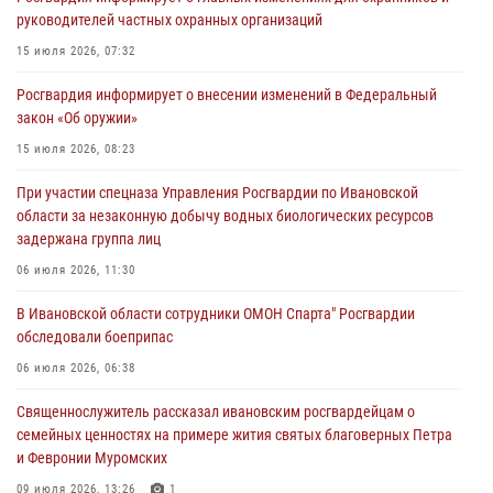
Росгвардии для ивановской молодежи
руководителей частных охранных организаций
27 июля 2026, 14:10
2
15 июля 2026, 07:32
Представители ивановского ОМОН "Спарта" провели обучающее
Росгвардия информирует о внесении изменений в Федеральный
занятие с вопитанниками детского лагеря
закон «Об оружии»
27 июля 2026, 12:56
2
15 июля 2026, 08:23
Координационный совет по взаимодействию с частными
При участии спецназа Управления Росгвардии по Ивановской
охранными организациями состоялся в Управлении Росгвардии по
области за незаконную добычу водных биологических ресурсов
Ивановской области
задержана группа лиц
24 июля 2026, 15:25
12
06 июля 2026, 11:30
В Шуе сотрудники Росгвардии изъяли незаконно хранящиеся
В Ивановской области сотрудники ОМОН Спарта" Росгвардии
патроны у местного жителя
обследовали боеприпас
24 июля 2026, 13:53
2
06 июля 2026, 06:38
Священнослужитель рассказал ивановским росгвардейцам о
семейных ценностях на примере жития святых благоверных Петра
и Февронии Муромских
09 июля 2026, 13:26
1