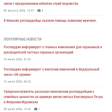
связи с празднованием юбилеев служб ведомства
05 августа 2026, 14:37
3
В Иванове росгвардейцы оказали помощь пожилому мужчине,
которому стало плохо во время проведения массового мероприятия
03 августа 2026, 12:15
ПОПУЛЯРНЫЕ НОВОСТИ
В Иванове личный состав Росгвардии принял участие в
Росгвардия информирует о главных изменениях для охранников и
торжественных мероприятиях, посвященных празднованию Дня
руководителей частных охранных организаций
Воздушно-десантных войск
15 июля 2026, 07:32
02 августа 2026, 11:46
13
Росгвардия информирует о внесении изменений в Федеральный
Мероприятия в рамках акции «Каникулы с Росгвардией»
закон «Об оружии»
продолжаются в Ивановской области
15 июля 2026, 08:23
31 июля 2026, 11:08
Священнослужитель рассказал ивановским росгвардейцам о
В Ивановской области при содействии Росгвардии задержаны
семейных ценностях на примере жития святых благоверных Петра
подозреваемые в серии автомобильных краж
и Февронии Муромских
30 июля 2026, 12:41
2
09 июля 2026, 13:26
1