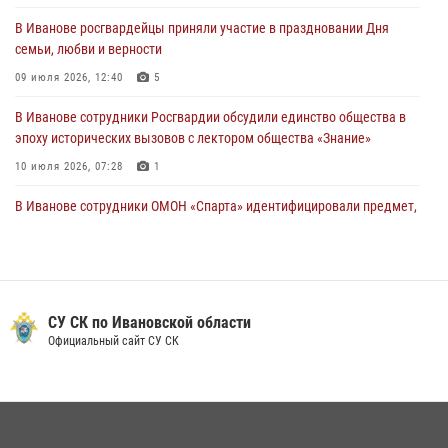
Росгвардейцы Иванова приняли участие в богослужении в честь
В Иванове росгвардейцы приняли участие в праздновании Дня
празднования Дня Крещения Руси
семьи, любви и верности
28 июля 2026, 08:57
4
09 июля 2026, 12:40
5
В Иванове сотрудники Росгвардии обсудили единство общества в
эпоху исторических вызовов с лектором общества «Знание»
10 июля 2026, 07:28
1
В Иванове сотрудники ОМОН «Спарта» идентифицировали предмет,
схожий с гранатой
10 июля 2026, 09:29
1
Центральный округ Росгвардии отмечает 105-летие
СУ СК по Ивановской области
15 июля 2026, 13:03
Официальный сайт СУ СК
Сотрудники вневедомственной охраны Росгвардии провели
занятие в летнем лагере в Кинешме
16 июля 2026, 08:32
2