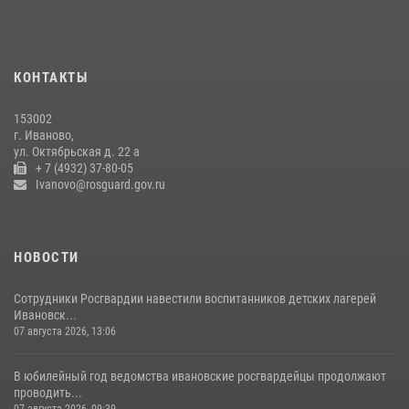
Ивановские росгвардейцы более 340 раз выезжали по сигналу
тревоги за неделю
15 июля 2026, 06:54
КОНТАКТЫ
В Иванове росгвардейцы обеспечили безопасность граждан во
время проведения четвертого этапа престижной многодневки
153002
«Россия»
г. Иваново,
20 июля 2026, 09:12
3
ул. Октябрьская д. 22 а
+ 7 (4932) 37-80-05
Ivanovo@rosguard.gov.ru
НОВОСТИ
Сотрудники Росгвардии навестили воспитанников детских лагерей
Ивановск...
07 августа 2026, 13:06
В юбилейный год ведомства ивановские росгвардейцы продолжают
проводить...
07 августа 2026, 09:39