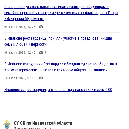
Священнослужитель рассказал ивановским росгвардейцам о
В Ивановской области при содействии Росгвардии задержаны
семейных ценностях на примере жития святых благоверных Петра
подозреваемые в серии автомобильных краж
и Февронии Муромских
30 июля 2026, 12:41
2
09 июля 2026, 13:26
1
Росгвардейцы Иванова приняли участие в богослужении в честь
В Иванове росгвардейцы приняли участие в праздновании Дня
празднования Дня Крещения Руси
семьи, любви и верности
28 июля 2026, 08:57
4
09 июля 2026, 12:40
5
В Иванове сотрудники Росгвардии обсудили единство общества в
эпоху исторических вызовов с лектором общества «Знание»
10 июля 2026, 07:28
1
Ивановские росгвардейцы с начала года направили в зону СВО
более 250 единиц оружия
08 июля 2026, 09:39
В Иванове сотрудники ОМОН «Спарта» идентифицировали предмет,
схожий с гранатой
СУ СК по Ивановской области
Официальный сайт СУ СК