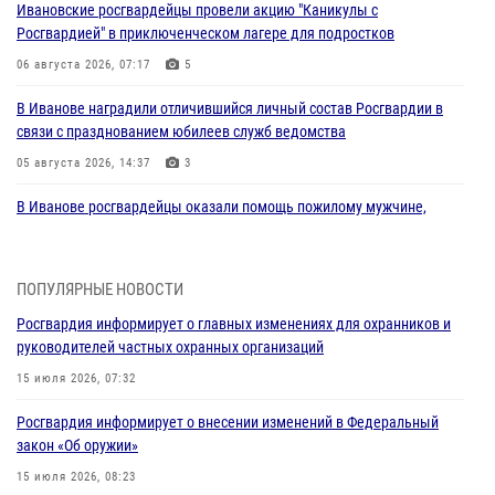
Ивановские росгвардейцы провели акцию "Каникулы с
Росгвардией" в приключенческом лагере для подростков
06 августа 2026, 07:17
5
В Иванове наградили отличившийся личный состав Росгвардии в
связи с празднованием юбилеев служб ведомства
05 августа 2026, 14:37
3
В Иванове росгвардейцы оказали помощь пожилому мужчине,
которому стало плохо во время проведения массового мероприятия
03 августа 2026, 12:15
ПОПУЛЯРНЫЕ НОВОСТИ
В Иванове личный состав Росгвардии принял участие в
Росгвардия информирует о главных изменениях для охранников и
торжественных мероприятиях, посвященных празднованию Дня
руководителей частных охранных организаций
Воздушно-десантных войск
15 июля 2026, 07:32
02 августа 2026, 11:46
13
Росгвардия информирует о внесении изменений в Федеральный
Мероприятия в рамках акции «Каникулы с Росгвардией»
закон «Об оружии»
продолжаются в Ивановской области
15 июля 2026, 08:23
31 июля 2026, 11:08